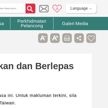
Language
0
Perkhidmatan
sa
Galeri Media
Pelancong
kan dan Berlepas
sa ini. Untuk makluman terkini, sila
Taiwan.