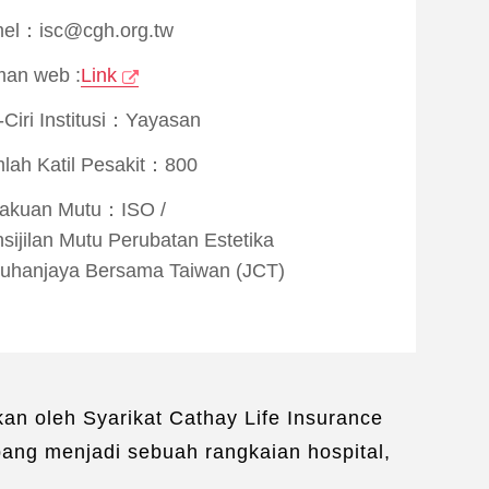
el：isc@cgh.org.tw
an web :
Link
i-Ciri Institusi：Yayasan
lah Katil Pesakit：800
rakuan Mutu：
ISO
/
sijilan Mutu Perubatan Estetika
uhanjaya Bersama Taiwan (JCT)
sijilan Mutu Penjagaan Penyakit
uhanjaya Bersama Taiwan (JCT)
nterjemahan Bahasa：
Bahasa Inggeris
kan oleh Syarikat Cathay Life Insurance
bang menjadi sebuah rangkaian hospital,
khidmatan Kehidupan：
n Permohonan Visa
/