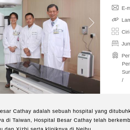
E-m
Lam
Cir
Jum
Pe
Pen
Sur
/
Pen
Sur
Pe
 Besar Cathay adalah sebuah hospital yang ditubuh
ya di Taiwan, Hospital Besar Cathay telah berkem
Per
Eje
an Xizhi serta kliniknya di Neihu.