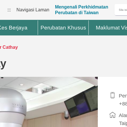
Mengenali Perkhidmatan
:::
Navigasi Laman
Perubatan di Taiwan
Kes Berjaya
Perubatan Khusus
Maklumat Vi
r Cathay
ay
Pen
+88
Ala
Tai