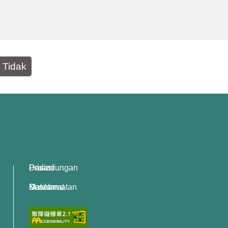
Tidak
Dasar Perlindungan Privasi
Dasar Keselamatan Maklumat