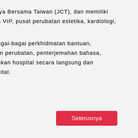
rancangan Pengangkutan
/
aya Bersama Taiwan (JCT), dan memiliki
rancangan Penginapan
/
IP, pusat perubatan estetika, kardiologi,
giring Perubatan
/
Perkhidmatan WiFi
e an Appointment：
Link
gai-bagai perkhidmatan bantuan,
an perubatan, penterjemahan bahasa,
kan hospital secara langsung dan
tal.
Seterusnya