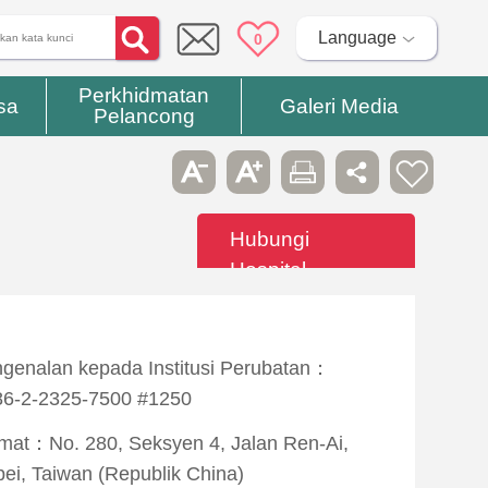
Language
0
Perkhidmatan
sa
Galeri Media
Pelancong
Hubungi
Hospital
genalan kepada Institusi Perubatan：
6-2-2325-7500 #1250
mat：No. 280, Seksyen 4, Jalan Ren-Ai,
pei, Taiwan (Republik China)