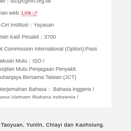
el：isc@cgmh.org.tw
an web :
Link
i-Ciri Institusi：Yayasan
lah Katil Pesakit：3700
nt Commission International (Option):
Pass
rakuan Mutu：
ISO
/
sijilan Mutu Penjagaan Penyakit
uhanjaya Bersama Taiwan (JCT)
nterjemahan Bahasa：
Bahasa Inggeris
/
hasa Vietnam
/
Bahasa Indonesia
/
hasa Myanmar
/
Bahasa Thailand
/
hasa Jepun
/
Bahasa Rusia
/
Bahasa Arab
Taoyuan, Yunlin, Chiayi dan Kaohsiung.
khidmatan Kehidupan：