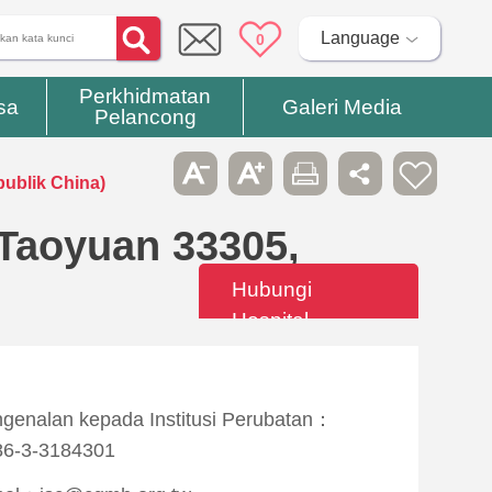
Language
0
Perkhidmatan
sa
Galeri Media
Pelancong
publik China)
 Taoyuan 33305,
Hubungi
Hospital
genalan kepada Institusi Perubatan：
86-3-3184301