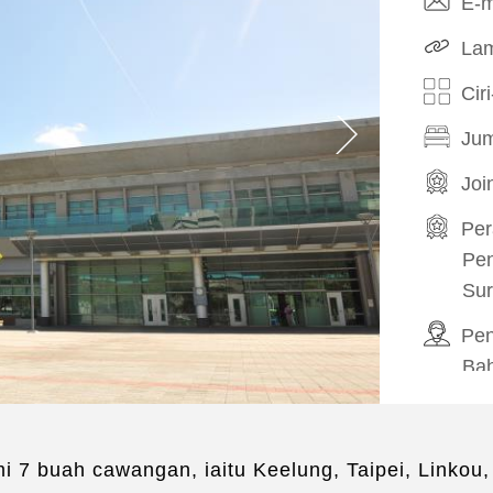
E-m
Lam
Cir
Jum
Joi
Pe
Pen
Sur
Pe
Ba
Ba
Ba
 buah cawangan, iaitu Keelung, Taipei, Linkou, 
Per