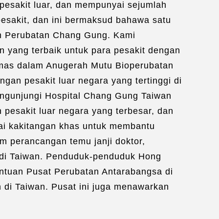
pesakit luar, dan mempunyai sejumlah
n Permohonan Visa
/
rancangan Pengangkutan
/
pesakit, dan ini bermaksud bahawa satu
rancangan Penginapan
/
em Perubatan Chang Gung. Kami
giring Perubatan
/
Perkhidmatan WiFi
/
 yang terbaik untuk para pesakit dengan
ik Solat Orang Islam
/
mas dalam Anugerah Mutu Bioperubatan
yediakan Makanan Halal
gan pesakit luar negara yang tertinggi di
e an Appointment：
Link
mengunjungi Hospital Chang Gung Taiwan
 pesakit luar negara yang terbesar, dan
ai kakitangan khas untuk membantu
m perancangan temu janji doktor,
 di Taiwan. Penduduk-penduduk Hong
ntuan Pusat Perubatan Antarabangsa di
 di Taiwan. Pusat ini juga menawarkan