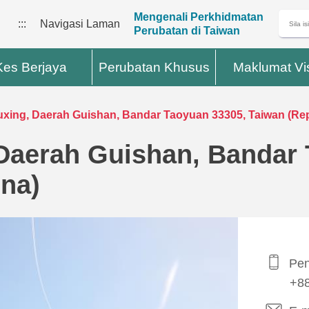
Mengenali Perkhidmatan
:::
Navigasi Laman
Perubatan di Taiwan
Kes Berjaya
Perubatan Khusus
Maklumat Vi
Fuxing, Daerah Guishan, Bandar Taoyuan 33305, Taiwan (Re
 Daerah Guishan, Bandar
ina)
Pen
+8