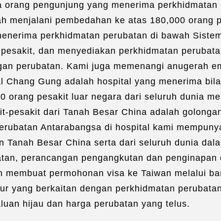
ta orang pengunjung yang menerima perkhidmatan 
Eje
Pe
elah menjalani pembedahan ke atas 180,000 orang 
Pe
 menerima perkhidmatan perubatan di bawah Sist
Pen
pesakit, dan menyediakan perkhidmatan perubatan
Bil
ngan perubatan. Kami juga memenangi anugerah e
Men
l Chang Gung adalah hospital yang menerima bilan
Mak
000 orang pesakit luar negara dari seluruh dunia 
t-pesakit dari Tanah Besar China adalah golongan
Perubatan Antarabangsa di hospital kami mempuny
n Tanah Besar China serta dari seluruh dunia dala
atan, perancangan pengangkutan dan penginapan
h membuat permohonan visa ke Taiwan melalui ba
ur yang berkaitan dengan perkhidmatan perubatan
luan hijau dan harga perubatan yang telus.