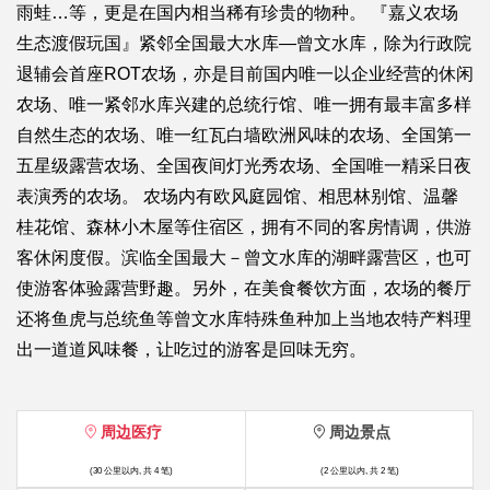
雨蛙…等，更是在国内相当稀有珍贵的物种。 『嘉义农场
生态渡假玩国』紧邻全国最大水库—曾文水库，除为行政院
退辅会首座ROT农场，亦是目前国内唯一以企业经营的休闲
农场、唯一紧邻水库兴建的总统行馆、唯一拥有最丰富多样
自然生态的农场、唯一红瓦白墙欧洲风味的农场、全国第一
五星级露营农场、全国夜间灯光秀农场、全国唯一精采日夜
表演秀的农场。 农场内有欧风庭园馆、相思林别馆、温馨
桂花馆、森林小木屋等住宿区，拥有不同的客房情调，供游
客休闲度假。滨临全国最大－曾文水库的湖畔露营区，也可
使游客体验露营野趣。另外，在美食餐饮方面，农场的餐厅
还将鱼虎与总统鱼等曾文水库特殊鱼种加上当地农特产料理
出一道道风味餐，让吃过的游客是回味无穷。
周边医疗
周边景点
(30 公里以内, 共 4 笔)
(2 公里以内, 共 2 笔)