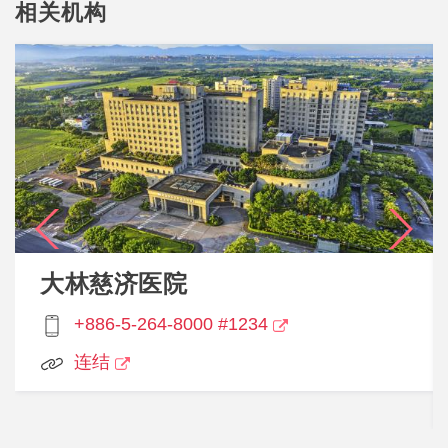
相关机构
一百例的里程碑 活动由研发创新中心院长欧宴泉主
持，他在现场示范最新型 达文西单孔机械手臂手术系
统（SP） 的操作，让来宾近距离体验高科技医疗设备
的精密与创新。欧院长并正式宣布成立 「国际单孔机
械手臂手术教育暨观摩中心」，未来将致力推动单孔微
创手术的临床教育与技术观摩交流，透过培训优秀的国
内外医师与跨国合作，打造台湾成为单孔手术的国际培
训重镇，为更多病人带来重生的契机与更高品质的医疗
照护。 童综合医院正式成立「国际单孔机械手臂手术
教育暨观摩中心」，由妇产科刘锦成担任该中心主任。
大林慈济医院
三个月完成 130 例手术 展现卓越医疗实力 欧宴泉院长
+886-5-264-8000 #1234
表示，童综合医院自 2025 年 5 月 23 日引进并完成最
新型 达文西单孔机械手臂系统（SP） 安装后，当天即
连结
由他亲自执行首例「达文西单孔摄护腺癌根除手术」。
自此之后，泌尿科、妇产部、耳鼻喉部、一般外科及胸
腔外科等多个科别陆续展开手术， 截至 8 月 31 日，已