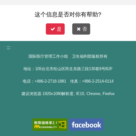
完成 130 例单孔手术，成绩亮眼。 这项单一微小切口
的创新技术，能有效降低术后疼痛、缩短恢复期、提升
这个信息是否对你有帮助?
生活品质。未来，该系统也将运用于心脏外科、大肠直
是
否
肠外科及小儿外科，建构跨科整合的单孔手术临床应用
平台。 罹患摄护腺癌的陈姓患者，送花感谢欧宴泉院
:::
长。 多位病患见证「单孔手术」的创新价值 86 岁陈姓
患者 体能健朗，曾骑乘重机参加「不老骑士环岛公益
国际医疗管理工作小组 卫生福利部版权所有
活动」。例行 PSA 检查时指数高达 13.18 ng/mL（正
地址：105台北市松山区民生东路三段130巷9号B2F
常值 &lt;4 ng/mL），经诊断确诊摄护腺癌。考量年纪
电话：+886-2-2718-1881 传真：+886-2-2514-0114
与恢复需求，欧院长以单孔机械手臂进行摄护腺切除
术，术后隔天即可进食、洗澡，第三天出院，伤口无须
建议浏览器:1920x1080解析度, IE10, Chrome, Firefox
拆线、恢复迅速。现场更吹奏萨克斯風，展现旺盛生命
力。 67 岁林姓男患者 罹患悬壅垂肿瘤及右侧软颚鳞状
细胞癌，由副院长 蔡青劭 进行经口达文西单孔切除手
术，透过更清晰的 3D 视野与灵活的器械操作，成功完
整切除肿瘤、减少正常组织损伤，术后迅速康复。 34