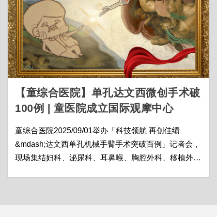
【童综合医院】单孔达文西微创手术破
100例 | 童医院成立国际观摩中心
童综合医院2025/09/01举办「科技领航 再创佳绩
&mdash;达文西单孔机械手臂手术突破百例」记者会，
现场集结妇科、泌尿科、耳鼻喉、胸腔外科、移植外科
及一般外科等多科医疗团队共同见证，多位曾接受单孔
机械手臂手术的病患也亲临分享治疗与康复经验，让社
会大众更能体会医疗科技带来的生命转变。 童综合医
院自５月建置达文西单孔机械手臂 至今完成手术突破