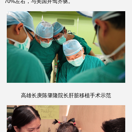
70%左右，与美国并驾齐驱。
高雄长庚陈肇隆院长肝脏移植手术示范