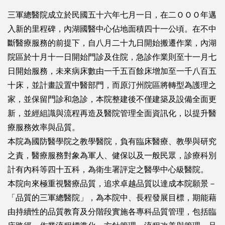
三軍總醫院成立於民國五十六年七月一日，在二ＯＯＯ年邁
入新的里程碑，內湖國醫中心佔地面積四十一公頃。在不中
斷醫療服務的前提下，自八月二十九日開始搬遷作業，內湖
院區於十月十一日開始門診及住院，急診作業則至十一月七
日開始服務，未來病床數由一千五百餘床增加至一千八百五
十床，並計畫設置中醫部門，而原汀州院區將轉型為護理之
家，並保留門診和急診，本院整建後不僅建築及設備全面更
新，並經組識與流程再造及醫院管理全面資訊化，以提升醫
療服務效率與品質。
本院為國防醫學院之教學醫院，負有臨床醫療、教學與研究
之責，醫療服務對象為軍人、健保以及一般民眾，診療科別
計有內科等四十五科，為衛生署評定之醫學中心級醫院。
本院向來極重視醫療品質，追求卓越品質以達成本院願景－
「品質的三軍總醫院」，為本院中、長程發展目標，期能藉
由持續性的品質教育及分階段實施各專科品質管理，包括臨