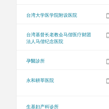
台湾大学医学院附设医院
台湾基督长老教会马偕医疗财团
法人马偕纪念医院
孕醫診所
永和耕莘医院
生基妇产科诊所