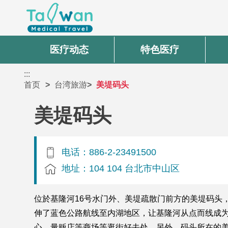
医疗动态
特色医疗
:::
首页
台湾旅游
美堤码头
美堤码头
电话：886-2-23491500
地址：104 104 台北市中山区
位於基隆河16号水门外、美堤疏散门前方的美堤码头
伸了蓝色公路航线至内湖地区，让基隆河从点而线成
心、量贩店等商场等逛街好去处。另外，码头所在的美