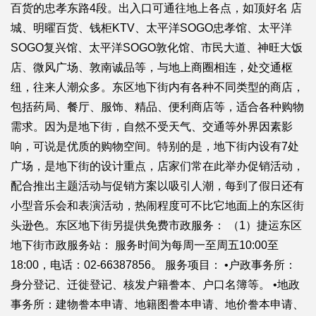
百货的忠孝东路4段。出入口可通往地上各点，如顶好名 店
城、明曜百货、钱柜KTV、太平洋SOGO忠孝馆、太平洋
SOGO复兴馆、太平洋SOGO敦化馆、市民大道、神旺大饭
店、微风广场、敦南诚品等，与地上商圈相连，处交通枢
纽，往来人潮众多。东区地下街内有各种不同类型的商店，
包括药局、餐厅、服饰、精品、便利商店等，适合各种购物
需求。因为是地下街，自然不受天气、交通等外界因素影
响，可说是优质的购物空间。特别的是，地下街内设有7处
广场，是地下街的设计重点，店家们常在此举办促销活动，
配合推出主题活动与促销方案以吸引人潮，每到了假日还有
小型音乐会和表演活动，热闹程度可不比它地面上的东区街
头逊色。东区地下街另提供免费市政服务： （1）捷运东区
地下街市政服务站： 服务时间为每周一至周五10:00至
18:00，电话：02-66387856。 服务项目： •户政事务所：
身分登记、迁徙登记、核发户籍誊本、户口名簿等。 •地政
事务所：建物誊本申请、地籍图誊本申请、地价誊本申请、