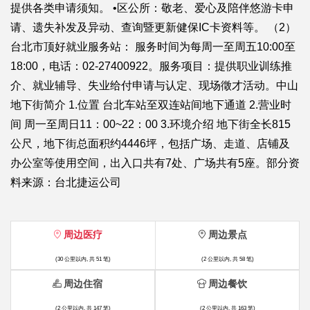
提供各类申请须知。 •区公所：敬老、爱心及陪伴悠游卡申
请、遗失补发及异动、查询暨更新健保IC卡资料等。 （2）
台北市顶好就业服务站： 服务时间为每周一至周五10:00至
18:00，电话：02-27400922。服务项目：提供职业训练推
介、就业辅导、失业给付申请与认定、现场徵才活动。中山
地下街简介 1.位置 台北车站至双连站间地下通道 2.营业时
间 周一至周日11：00~22：00 3.环境介绍 地下街全长815
公尺，地下街总面积约4446坪，包括广场、走道、店铺及
办公室等使用空间，出入口共有7处、广场共有5座。部分资
料来源：台北捷运公司
周边医疗
周边景点
(30 公里以内, 共 51 笔)
(2 公里以内, 共 58 笔)
周边住宿
周边餐饮
(2 公里以内, 共 147 笔)
(2 公里以内, 共 163 笔)