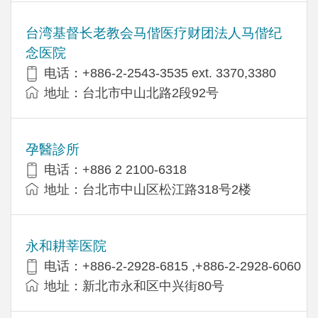
台湾基督长老教会马偕医疗财团法人马偕纪
念医院
电话：+886-2-2543-3535 ext. 3370,3380
地址：台北市中山北路2段92号
孕醫診所
电话：+886 2 2100-6318
地址：台北市中山区松江路318号2楼
永和耕莘医院
电话：+886-2-2928-6815 ,+886-2-2928-6060
地址：新北市永和区中兴街80号