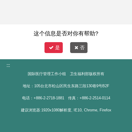
这个信息是否对你有帮助?
是
否
:::
国际医疗管理工作小组 卫生福利部版权所有
地址：105台北市松山区民生东路三段130巷9号B2F
电话：+886-2-2718-1881 传真：+886-2-2514-0114
建议浏览器:1920x1080解析度, IE10, Chrome, Firefox