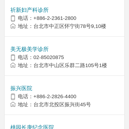
祈新妇产科诊所
电话：+886-2-2361-2800
地址：台北市中正区怀宁街78号9,10楼
美无极美学诊所
电话：02-85020875
地址：台北市中山区乐群二路105号1楼
振兴医院
电话：+886-2-2826-4400
地址：台北市北投区振兴街45号
桃园长庚纪念医院