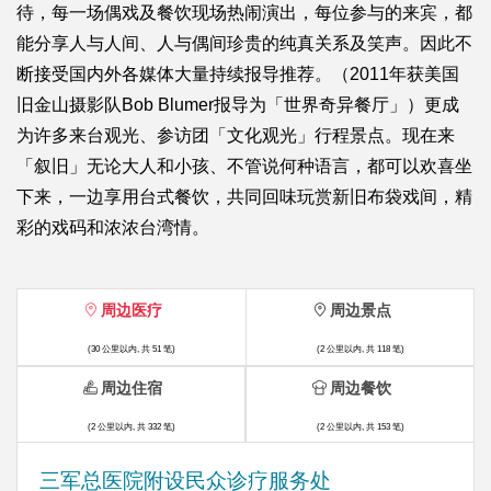
待，每一场偶戏及餐饮现场热闹演出，每位参与的来宾，都
能分享人与人间、人与偶间珍贵的纯真关系及笑声。因此不
断接受国内外各媒体大量持续报导推荐。（2011年获美国
旧金山摄影队Bob Blumer报导为「世界奇异餐厅」）更成
为许多来台观光、参访团「文化观光」行程景点。现在来
「叙旧」无论大人和小孩、不管说何种语言，都可以欢喜坐
下来，一边享用台式餐饮，共同回味玩赏新旧布袋戏间，精
彩的戏码和浓浓台湾情。
周边医疗
周边景点
(30 公里以内, 共 51 笔)
(2 公里以内, 共 118 笔)
周边住宿
周边餐饮
(2 公里以内, 共 332 笔)
(2 公里以内, 共 153 笔)
三军总医院附设民众诊疗服务处