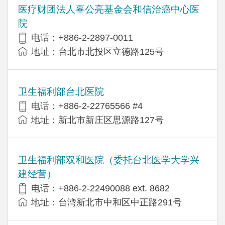
医疗财团法人辜公亮基金会和信治癌中心医
院
电话：+886-2-2897-0011
地址：台北市北投区立德路125号
卫生福利部台北医院
电话：+886-2-22765566 #4
地址：新北市新庄区思源路127号
卫生福利部双和医院（委托台北医学大学兴
建经营）
电话：+​886-2-22490088 ext. 8682
地址：台湾新北市中和区中正路291号