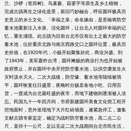
兰、沙椤（笔筒树)、鸟巢蕨、菇婆芋等原生及乡土植物，
完成古蹟再生之绿化造景，新旧巧妙融合，呼应圆环极具历
史意义的乡土文化。「幸福之泉」命名缘由，是意喻将防空
蓄水池重新注入水泉、活化圆环，让台北人对圆环幸福的记
忆，重生涌现。此古蹟为目前台北市仅有出土之最大的防空
蓄水池，位於重庆北路与南京西路交口之圆环位置，极具历
史价值，在1920年代，小贩开始聚集於此，商业兴盛。到
了1943年，美军轰炸台湾，圆环摊贩的商业行为也开始被
政府禁止，并在圆环中央开挖防空蓄水池，以供空袭发生火
灾时汲水灭火。二次大战後，防空壕、蓄水池等陆续被填
平，圆环恢复往日盛景，夜晚时分贩卖各地小吃、日用百
货，一度成为台北最旺盛的夜市，而地下建物则逐渐被人淡
忘。民国九十一年四月间，市府新建圆环美食文化馆工程开
挖地面时，意外发现地下大片红砖墙面，遂紧急停工，邀集
文献古蹟专家监定，确定为战时防空蓄水池，高二点二公
尺，直径十一公尺，足以见证二次大战期间台北市民生活，