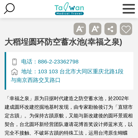
大稻埕圆环防空蓄水池(幸福之泉)
电话：886-2-23362798
地址：103 103 台北市大同区重庆北路1段
与南京西路交叉路口
「幸福之泉」原为日据时代建造之防空蓄水池，於2002年
建成圆环改建挖掘地基时发现，由专家勘验後订为「直辖市
定古蹟」。为保持古蹟原貌，又能与新改建後的圆环景观相
契合，台北圆环新经营团队邀请花博首奖设计师蓝米克，以
完全不接触、不破坏古蹟的特殊工法，运用台湾原生蝴蝶