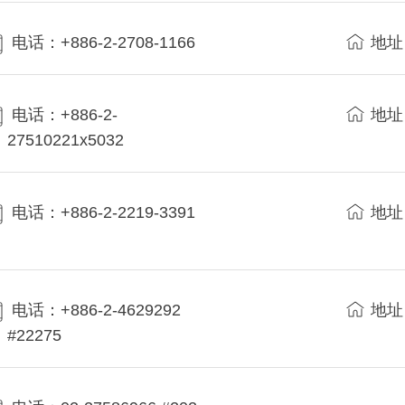
电话：+886-2-2708-1166
地址
电话：+886-2-
地址
27510221x5032
电话：+886-2-2219-3391
地址
电话：+886-2-4629292
地址
#22275