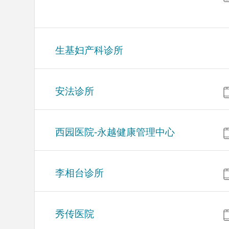
生基妇产科诊所
安法诊所
西园医院-永越健康管理中心
李相台诊所
秀传医院