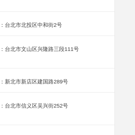
：台北市北投区中和街2号
：台北市文山区兴隆路三段111号
：新北市新店区建国路289号
：台北市信义区吴兴街252号