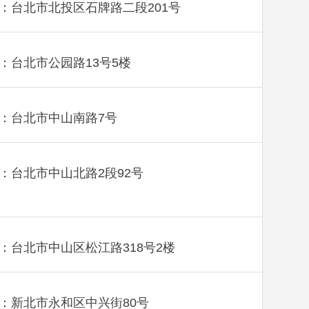
：台北市北投区石牌路二段201号
：台北市公园路13号5楼
：台北市中山南路7号
：台北市中山北路2段92号
：台北市中山区松江路318号2楼
：新北市永和区中兴街80号