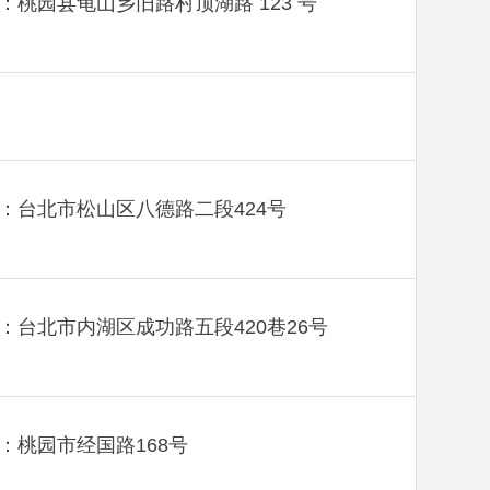
：桃园县龟山乡旧路村顶湖路 123 号
：台北市松山区八德路二段424号
：台北市内湖区成功路五段420巷26号
：桃园市经国路168号