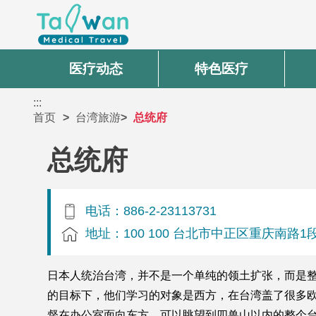
医疗动态
特色医疗
:::
首页
台湾旅游
总统府
总统府
电话：886-2-23113731
地址：100 100 台北市中正区重庆南路1段
日本人统治台湾，并不是一个单纯的领土扩张，而是
的目标下，他们学习的对象是西方，在台湾盖了很多欧
督在办公室面向东方，可以眺望到四兽山以内的整个台