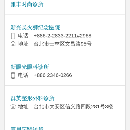
雅丰时尚诊所
新光吴火狮纪念医院
电话：+886-2-2833-2211#2968
地址：台北市士林区文昌路95号
新眼光眼科诊所
电话：+886 2346-0266
群英整形外科诊所
地址：台北市大安区信义路四段281号3楼
嘉貝牙醫診所