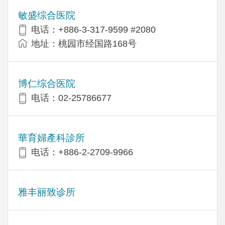
敏盛综合医院
电话：+886-3-317-9599 #2080
地址：桃园市经国路168号
博仁综合医院
电话：02-25786677
華育婦產科診所
电话：+886-2-2709-9966
雅丰丽致诊所