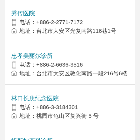
秀传医院
电话：+886-2-2771-7172
地址：台北市大安区光复南路116巷1号
忠孝美丽尔诊所
电话：+886-2-6636-3516
地址：台北市大安区敦化南路一段216号6楼
林口长庚纪念医院
电话：+886-3-3184301
地址：桃园市龟山区复兴街 5 号