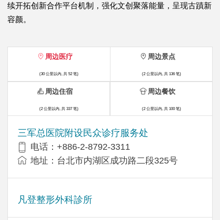
续开拓创新合作平台机制，强化文创聚落能量，呈现古蹟新
容颜。
周边医疗
周边景点
(30 公里以内, 共 52 笔)
(2 公里以内, 共 136 笔)
周边住宿
周边餐饮
(2 公里以内, 共 337 笔)
(2 公里以内, 共 100 笔)
三军总医院附设民众诊疗服务处
电话：+886-2-8792-3311
地址：台北市内湖区成功路二段325号
凡登整形外科診所