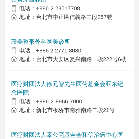
电话：+886-2 23517708
地址：台北市中正區信義路二段257號
璞美整形外科医美诊所
电话：+886 2 2771 8080
地址：台北市大安区复兴南路一段222号6楼
医疗财团法人徐元智先生医药基金会亚东纪
念医院
电话：+886-2-8966-7000
地址：新北市板桥市南雅南路二段21号
医疗财团法人辜公亮基金会和信治癌中心医