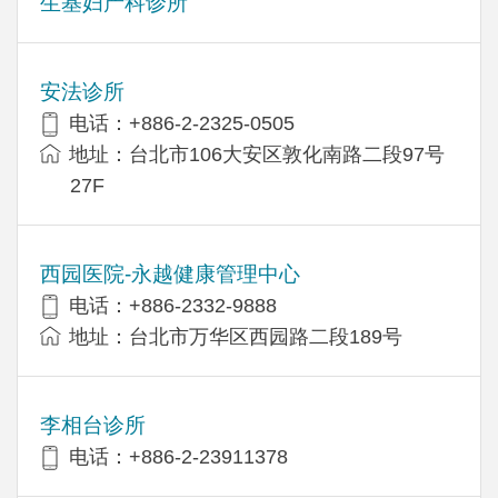
生基妇产科诊所
安法诊所
电话：+886-2-2325-0505
地址：台北市106大安区敦化南路二段97号
27F
西园医院-永越健康管理中心
电话：+886-2332-9888
地址：台北市万华区西园路二段189号
李相台诊所
电话：+886-2-23911378