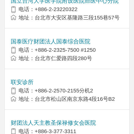
国立台湾大学医学院附设医院癌医中心分院
电话：+886-2-23220322
地址：台北市大安区基隆路三段155巷57号
国泰医疗财团法人国泰综合医院
电话：+886-2-2325-7500 #1250
地址：台北市仁爱路四段280号
联安诊所
电话：+886-2-2570-2155分机2
地址：台北市松山区南京东路4段16号B​​2
财团法人天主教圣保禄修女会医院
电话：+886-3-377-3311