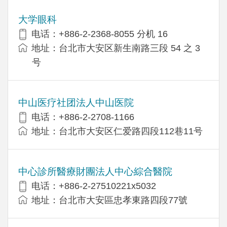
大学眼科
电话：+886-2-2368-8055 分机 16
地址：台北市大安区新生南路三段 54 之 3
号
中山医疗社团法人中山医院
电话：+886-2-2708-1166
地址：台北市大安区仁爱路四段112巷11号
中心診所醫療財團法人中心綜合醫院
电话：+886-2-27510221x5032
地址：台北市大安區忠孝東路四段77號