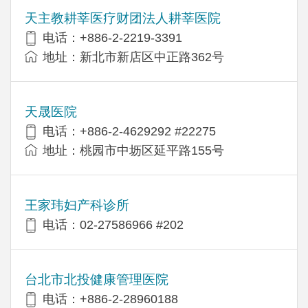
天主教耕莘医疗财团法人耕莘医院
电话：+886-2-2219-3391
地址：新北市新店区中正路362号
天晟医院
电话：+886-2-4629292 #22275
地址：桃园市中坜区延平路155号
王家玮妇产科诊所
电话：02-27586966 #202
台北市北投健康管理医院
电话：+886-2-28960188