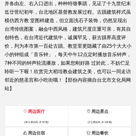
并各由左、右入口进出，种种特徵事蹟，见证了十九世纪末
迄廿世纪初年，台北地区基督教发展过程。古蹟建筑样式虽
模仿西方教 堂图样建造，但立面洗石子装饰，仍然呈现出
台湾传统图案，融会中西风格，建筑尺度庄重可亲，有其自
创特色，在台湾近代建筑中，诚属罕见，获古蹟界高度评
价，列为本市第一百处古蹟。教堂里更隐藏了由25个大大小
小的钟组成「音乐钟」，每天中午12点定时播放音乐钟声，
7种不同的钟声轮流播放，如果您刚好路 过於此，不妨伫足
聆听一下喔！欣赏完大稻埕教会建筑之美，也可以一同走访
邻近的慈圣宫和小吃街哦！【部份内容摘自台北市文化局网
站】
周边医疗
周边景点
(30 公里以内, 共 52 笔)
(2 公里以内, 共 118 笔)
周边住宿
周边餐饮