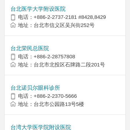
台北医学大学附设医院
电话：+886-2-2737-2181 #8428,8429
地址：台北市信义区吴兴街252号
台北荣民总医院
电话：+886-2-28757808
地址：台北市北投区石牌路二段201号
台北诺贝尔眼科诊所
电话：+886-2-2370-5666
地址：台北市公园路13号5楼
台湾大学医学院附设医院