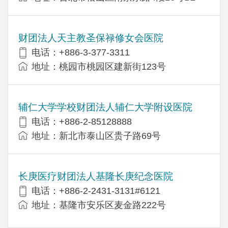
财团法人天主教圣保禄修女会医院
电话：+886-3-377-3311
地址：桃园市桃园区建新街123号
辅仁大学学校财团法人辅仁大学附设医院
电话：+886-2-85128888
地址：新北市泰山区贵子路69号
长庚医疗财团法人基隆长庚纪念医院
电话：+886-2-2431-3131#6121
地址：基隆市安乐区麦金路222号