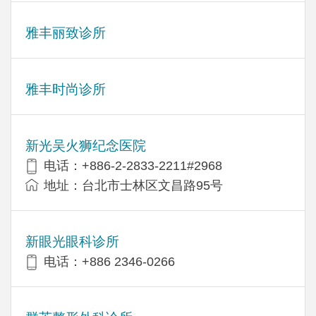
雅丰丽致诊所
雅丰时尚诊所
新光吴火狮纪念医院
电话：+886-2-2833-2211#2968
地址：台北市士林区文昌路95号
新眼光眼科诊所
电话：+886 2346-0266