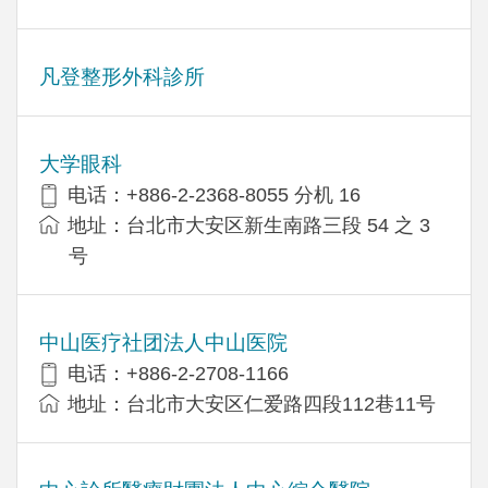
凡登整形外科診所
大学眼科
电话：+886-2-2368-8055 分机 16
地址：台北市大安区新生南路三段 54 之 3
号
中山医疗社团法人中山医院
电话：+886-2-2708-1166
地址：台北市大安区仁爱路四段112巷11号