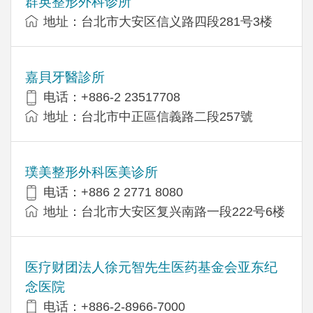
群英整形外科诊所
地址：台北市大安区信义路四段281号3楼
嘉貝牙醫診所
电话：+886-2 23517708
地址：台北市中正區信義路二段257號
璞美整形外科医美诊所
电话：+886 2 2771 8080
地址：台北市大安区复兴南路一段222号6楼
医疗财团法人徐元智先生医药基金会亚东纪
念医院
电话：+886-2-8966-7000