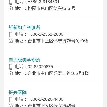
电话：+886-3-3184301
地址：桃园市龟山区复兴街 5 号
祈新妇产科诊所
电话：+886-2-2361-2800
地址：台北市中正区怀宁街78号9,10楼
美无极美学诊所
电话：02-85020875
地址：台北市中山区乐群二路105号1楼
振兴医院
电话：+886-2-2826-4400
地址：台北市北投区振兴街45号