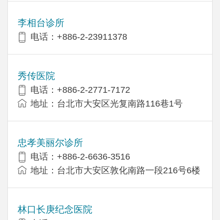
李相台诊所
电话：+886-2-23911378
秀传医院
电话：+886-2-2771-7172
地址：台北市大安区光复南路116巷1号
忠孝美丽尔诊所
电话：+886-2-6636-3516
地址：台北市大安区敦化南路一段216号6楼
林口长庚纪念医院