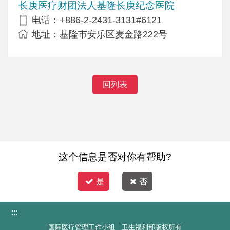
长庚医疗财团法人基隆长庚纪念医院
电话：+886-2-2431-3131#6121
地址：基隆市安乐区麦金路222号
回列表
这个信息是否对你有帮助?
是
否
:::
国际医疗管理工作小组 卫生福利部版权所有