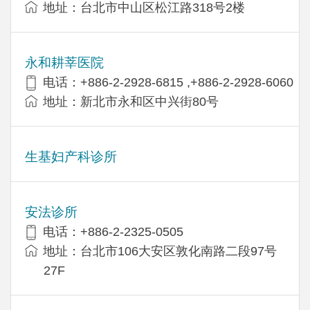
地址：台北市中山区松江路318号2楼
永和耕莘医院
电话：+886-2-2928-6815 ,+886-2-2928-6060
地址：新北市永和区中兴街80号
生基妇产科诊所
安法诊所
电话：+886-2-2325-0505
地址：台北市106大安区敦化南路二段97号
27F