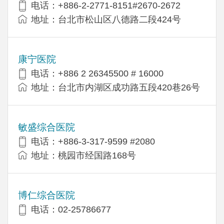
电话：+886-2-2771-8151#2670-2672
地址：台北市松山区八德路二段424号
康宁医院
电话：+886 2 26345500 # 16000
地址：台北市内湖区成功路五段420巷26号
敏盛综合医院
电话：+886-3-317-9599 #2080
地址：桃园市经国路168号
博仁综合医院
电话：02-25786677