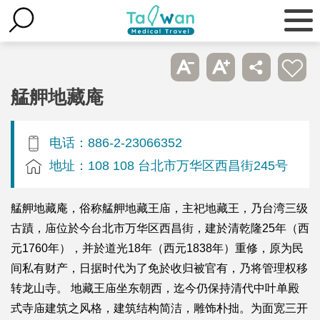
艋舺地藏庵
电话：886-2-23066352
地址：108 108 台北市万华区西昌街245号
艋舺地藏庵，俗称艋舺地藏王庙，主祀地藏王，乃台湾三级
古蹟，庙位於今台北市万华区西昌街，建於清乾隆25年（西
元1760年），并於道光18年（西元1838年）重修，原为民
间私有财产，日据时代为了免於收归被官有，乃将管理权移
转龙山寺。 地藏王庙坐东朝西，迄今仍保持清代中叶单殿
式寺庙建筑之风格，建筑结构简洁，雕饰朴拙。为面宽三开