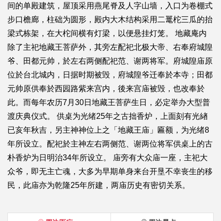
间的单殿建筑，屋顶采用燕尾脊及人字山墙，入口为卷棚式
步口檐廊，柱础为圆形，殿内大木结构采用二鼍柁三瓜的抬
梁式栋架，在大柁间横有灯梁，以便悬挂灯笼。 地藏庵内
除了主祀地藏王菩萨外，其旁左配祀北极大帝、右奉府城隍
爷、田都元帅，於左右两侧配祀范、谢两将军。府城隍庙原
位於台北城内，日据时期被毁，府城隍爷迁奉於本寺；田都
元帅原供奉於西园路紫来宫内，後来宫庙被毁，也改奉於
此。而每年农历7月30日地藏王菩萨生日，必定举办大型普
渡庆典仪式。 供桌为光绪25年之古拙香炉，上面刻有光緖
已亥年秋吉，另主神神位上之「地藏王庙」匾额，为光绪8
年所设立。配祀於主神左右两侧范、谢两位将军供桌上的古
朴香炉为日明治34年所设立。 庙旁有大众庙一座，主祀大
众爷，即无主亡魂，大多为早期单身来台开垦不幸丧生的移
民，此庙亦为乾隆25年所建，两庙历史有密切关系。