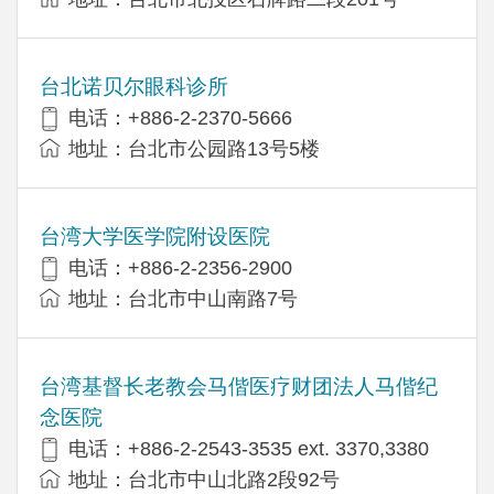
台北诺贝尔眼科诊所
电话：+886-2-2370-5666
地址：台北市公园路13号5楼
台湾大学医学院附设医院
电话：+886-2-2356-2900
地址：台北市中山南路7号
台湾基督长老教会马偕医疗财团法人马偕纪
念医院
电话：+886-2-2543-3535 ext. 3370,3380
地址：台北市中山北路2段92号