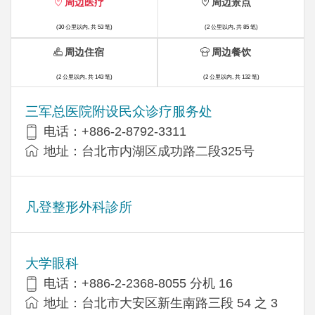
周边医疗
周边景点
(30 公里以内, 共 53 笔)
(2 公里以内, 共 85 笔)
周边住宿
周边餐饮
(2 公里以内, 共 143 笔)
(2 公里以内, 共 132 笔)
三军总医院附设民众诊疗服务处
电话：+886-2-8792-3311
地址：台北市内湖区成功路二段325号
凡登整形外科診所
大学眼科
电话：+886-2-2368-8055 分机 16
地址：台北市大安区新生南路三段 54 之 3