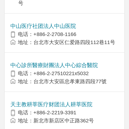
号
中山医疗社团法人中山医院
电话：+886-2-2708-1166
地址：台北市大安区仁爱路四段112巷11号
中心診所醫療財團法人中心綜合醫院
电话：+886-2-27510221x5032
地址：台北市大安區忠孝東路四段77號
天主教耕莘医疗财团法人耕莘医院
电话：+886-2-2219-3391
地址：新北市新店区中正路362号