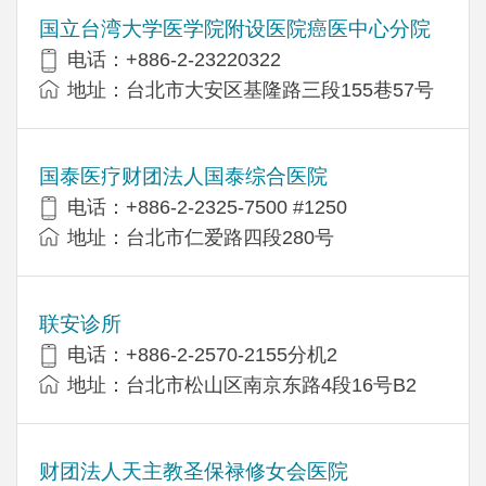
国立台湾大学医学院附设医院癌医中心分院
电话：+886-2-23220322
地址：台北市大安区基隆路三段155巷57号
国泰医疗财团法人国泰综合医院
电话：+886-2-2325-7500 #1250
地址：台北市仁爱路四段280号
联安诊所
电话：+886-2-2570-2155分机2
地址：台北市松山区南京东路4段16号B​​2
财团法人天主教圣保禄修女会医院