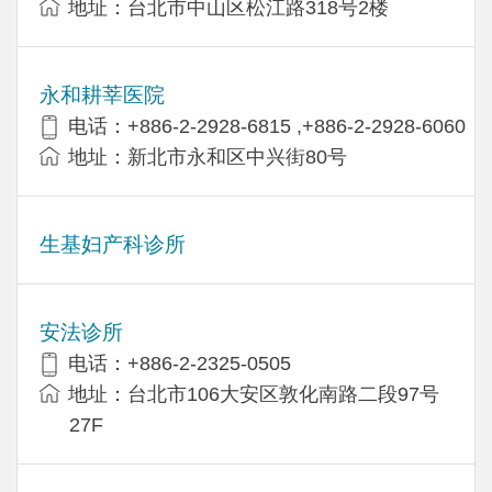
地址：台北市中山区松江路318号2楼
永和耕莘医院
电话：+886-2-2928-6815 ,+886-2-2928-6060
地址：新北市永和区中兴街80号
生基妇产科诊所
安法诊所
电话：+886-2-2325-0505
地址：台北市106大安区敦化南路二段97号
27F