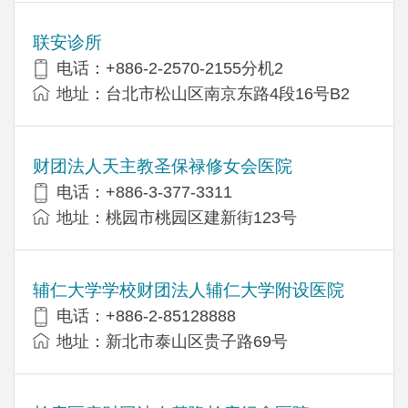
联安诊所
电话：+886-2-2570-2155分机2
地址：台北市松山区南京东路4段16号B​​2
财团法人天主教圣保禄修女会医院
电话：+886-3-377-3311
地址：桃园市桃园区建新街123号
辅仁大学学校财团法人辅仁大学附设医院
电话：+886-2-85128888
地址：新北市泰山区贵子路69号