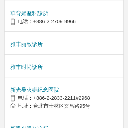
華育婦產科診所
电话：+886-2-2709-9966
雅丰丽致诊所
雅丰时尚诊所
新光吴火狮纪念医院
电话：+886-2-2833-2211#2968
地址：台北市士林区文昌路95号