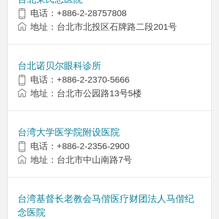
电话：+886-2-28757808
地址：台北市北投区石牌路二段201号
台北诺贝尔眼科诊所
电话：+886-2-2370-5666
地址：台北市公园路13号5楼
台湾大学医学院附设医院
电话：+886-2-2356-2900
地址：台北市中山南路7号
台湾基督长老教会马偕医疗财团法人马偕纪
念医院