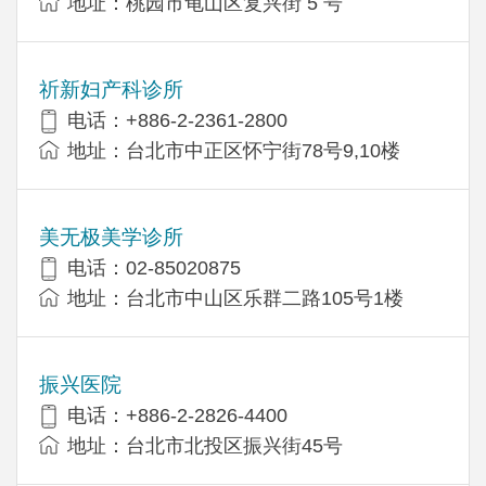
地址：桃园市龟山区复兴街 5 号
祈新妇产科诊所
电话：+886-2-2361-2800
地址：台北市中正区怀宁街78号9,10楼
美无极美学诊所
电话：02-85020875
地址：台北市中山区乐群二路105号1楼
振兴医院
电话：+886-2-2826-4400
地址：台北市北投区振兴街45号