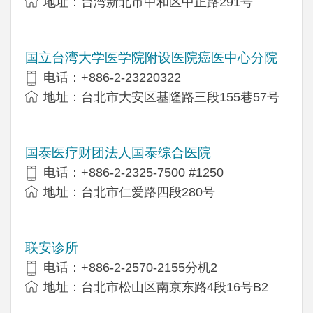
地址：台湾新北市中和区中正路291号
国立台湾大学医学院附设医院癌医中心分院
电话：+886-2-23220322
地址：台北市大安区基隆路三段155巷57号
国泰医疗财团法人国泰综合医院
电话：+886-2-2325-7500 #1250
地址：台北市仁爱路四段280号
联安诊所
电话：+886-2-2570-2155分机2
地址：台北市松山区南京东路4段16号B​​2