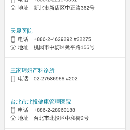
地址：新北市新店区中正路362号
天晟医院
电话：+886-2-4629292 #22275
地址：桃园市中坜区延平路155号
王家玮妇产科诊所
电话：02-27586966 #202
台北市北投健康管理医院
电话：+886-2-28960188
地址：台北市北投区中和街2号