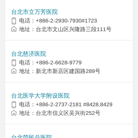
台北市立万芳医院
电话：+886-2-2930-7930#1723
地址：台北市文山区兴隆路三段111号
台北慈济医院
电话：+886-2-6628-9779
地址：新北市新店区建国路289号
台北医学大学附设医院
电话：+886-2-2737-2181 #8428,8429
地址：台北市信义区吴兴街252号
台北荣民总医院