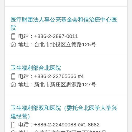
医疗财团法人辜公亮基金会和信治癌中心医
院
电话：+886-2-2897-0011
地址：台北市北投区立德路125号
卫生福利部台北医院
电话：+886-2-22765566 #4
地址：新北市新庄区思源路127号
卫生福利部双和医院（委托台北医学大学兴
建经营）
电话：+​886-2-22490088 ext. 8682