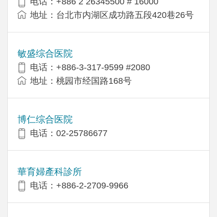
电话：+886 2 26345500 # 16000
地址：台北市内湖区成功路五段420巷26号
敏盛综合医院
电话：+886-3-317-9599 #2080
地址：桃园市经国路168号
博仁综合医院
电话：02-25786677
華育婦產科診所
电话：+886-2-2709-9966