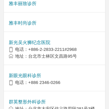
雅丰丽致诊所
雅丰时尚诊所
新光吴火狮纪念医院
电话：+886-2-2833-2211#2968
地址：台北市士林区文昌路95号
新眼光眼科诊所
电话：+886 2346-0266
群英整形外科诊所
地址：台北市大安区信义路四段281号3楼