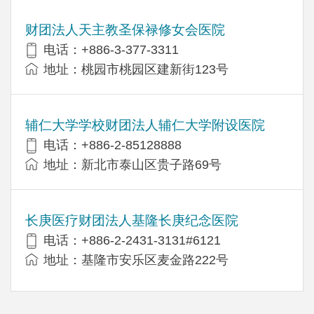
财团法人天主教圣保禄修女会医院
电话：+886-3-377-3311
地址：桃园市桃园区建新街123号
辅仁大学学校财团法人辅仁大学附设医院
电话：+886-2-85128888
地址：新北市泰山区贵子路69号
长庚医疗财团法人基隆长庚纪念医院
电话：+886-2-2431-3131#6121
地址：基隆市安乐区麦金路222号