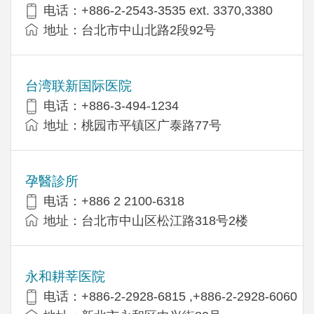
电话：+886-2-2543-3535 ext. 3370,3380
地址：台北市中山北路2段92号
台湾联新国际医院
电话：+886-3-494-1234
地址：桃园市平镇区广泰路77号
孕醫診所
电话：+886 2 2100-6318
地址：台北市中山区松江路318号2楼
永和耕莘医院
电话：+886-2-2928-6815 ,+886-2-2928-6060