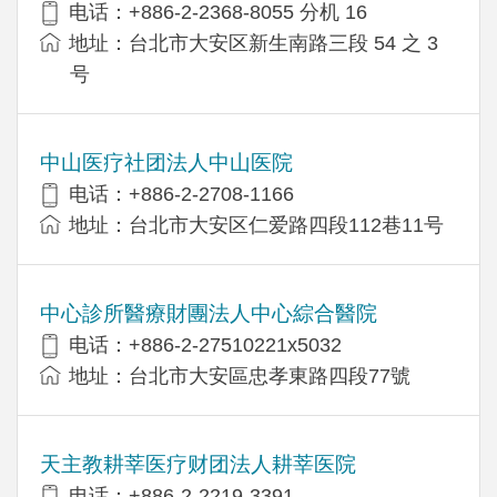
电话：+886-2-2368-8055 分机 16
地址：台北市大安区新生南路三段 54 之 3
号
中山医疗社团法人中山医院
电话：+886-2-2708-1166
地址：台北市大安区仁爱路四段112巷11号
中心診所醫療財團法人中心綜合醫院
电话：+886-2-27510221x5032
地址：台北市大安區忠孝東路四段77號
天主教耕莘医疗财团法人耕莘医院
电话：+886-2-2219-3391