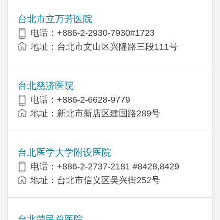
台北市立万芳医院
电话：+886-2-2930-7930#1723
地址：台北市文山区兴隆路三段111号
台北慈济医院
电话：+886-2-6628-9779
地址：新北市新店区建国路289号
台北医学大学附设医院
电话：+886-2-2737-2181 #8428,8429
地址：台北市信义区吴兴街252号
台北荣民总医院