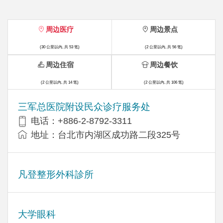
周边医疗
周边景点
(30 公里以内, 共 53 笔)
(2 公里以内, 共 56 笔)
周边住宿
周边餐饮
(2 公里以内, 共 14 笔)
(2 公里以内, 共 106 笔)
三军总医院附设民众诊疗服务处
电话：+886-2-8792-3311
地址：台北市内湖区成功路二段325号
凡登整形外科診所
大学眼科