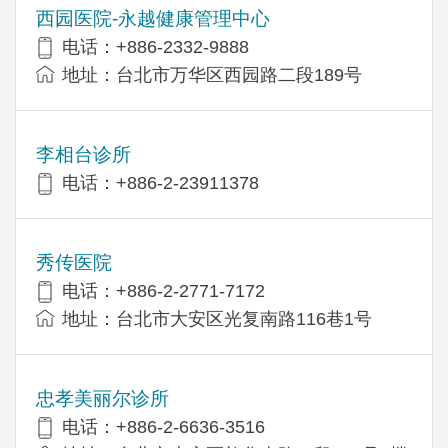
西园医院-永越健康管理中心
电话：+886-2332-9888
地址：台北市万华区西园路二段189号
李相台诊所
电话：+886-2-23911378
秀传医院
电话：+886-2-2771-7172
地址：台北市大安区光复南路116巷1号
忠孝美丽尔诊所
电话：+886-2-6636-3516