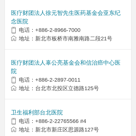
医疗财团法人徐元智先生医药基金会亚东纪
念医院
电话：+886-2-8966-7000
地址：新北市板桥市南雅南路二段21号
医疗财团法人辜公亮基金会和信治癌中心医
院
电话：+886-2-2897-0011
地址：台北市北投区立德路125号
卫生福利部台北医院
电话：+886-2-22765566 #4
地址：新北市新庄区思源路127号