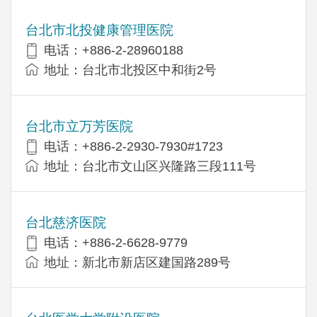
台北市北投健康管理医院
电话：+886-2-28960188
地址：台北市北投区中和街2号
台北市立万芳医院
电话：+886-2-2930-7930#1723
地址：台北市文山区兴隆路三段111号
台北慈济医院
电话：+886-2-6628-9779
地址：新北市新店区建国路289号