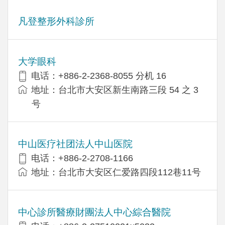
凡登整形外科診所
大学眼科
电话：+886-2-2368-8055 分机 16
地址：台北市大安区新生南路三段 54 之 3
号
中山医疗社团法人中山医院
电话：+886-2-2708-1166
地址：台北市大安区仁爱路四段112巷11号
中心診所醫療財團法人中心綜合醫院