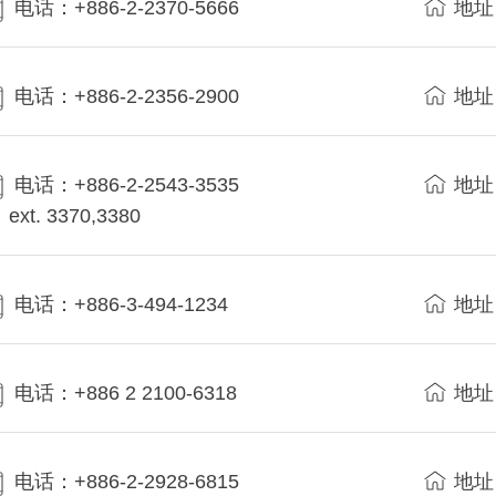
电话：+886-2-2370-5666
地址
电话：+886-2-2356-2900
地址
电话：+886-2-2543-3535
地址
ext. 3370,3380
电话：+886-3-494-1234
地址
电话：+886 2 2100-6318
地址
电话：+886-2-2928-6815
地址