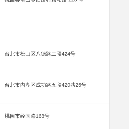
：台北市松山区八德路二段424号
：台北市内湖区成功路五段420巷26号
：桃园市经国路168号