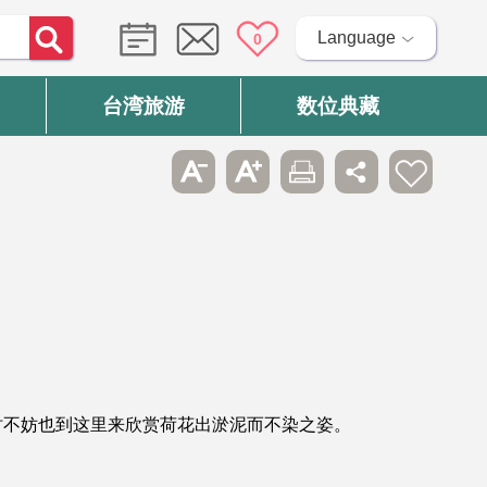
Language
0
台湾旅游
数位典藏
时不妨也到这里来欣赏荷花出淤泥而不染之姿。