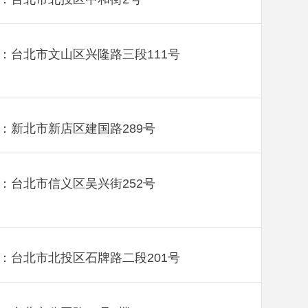
：台北市文山区兴隆路三段111号
：新北市新店区建国路289号
：台北市信义区吴兴街252号
：台北市北投区石牌路二段201号