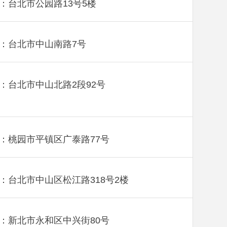
：台北市公园路13号5楼
：台北市中山南路7号
：台北市中山北路2段92号
：桃园市平镇区广泰路77号
：台北市中山区松江路318号2楼
：新北市永和区中兴街80号