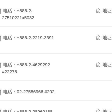
电话：+886-2-
地址
27510221x5032
电话：+886-2-2219-3391
地址
电话：+886-2-4629292
地址
#22275
电话：02-27586966 #202
电话：+886-2-28960188
地址