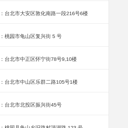
：台北市大安区敦化南路一段216号6楼
：桃园市龟山区复兴街 5 号
：台北市中正区怀宁街78号9,10楼
：台北市中山区乐群二路105号1楼
：台北市北投区振兴街45号
：桃园县龟山乡旧路村顶湖路 123 号