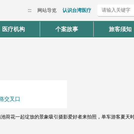
:::
网站导览
认识台湾医疗
医疗机构
个案故事
旅客须知
山路交叉口
满池荷花一起绽放的景象吸引摄影爱好者来拍照，单车游客夏天