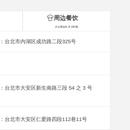
周边餐饮
(2 公里以内, 共 126 笔)
：台北市内湖区成功路二段325号
：台北市大安区新生南路三段 54 之 3 号
：台北市大安区仁爱路四段112巷11号