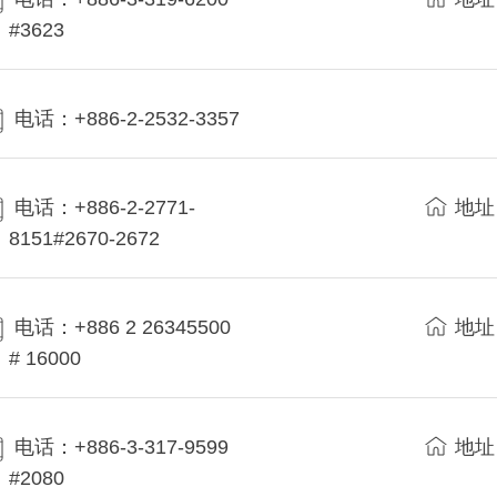
#3623
电话：+886-2-2532-3357
电话：+886-2-2771-
地址
8151#2670-2672
电话：+886 2 26345500
地址
# 16000
电话：+886-3-317-9599
地址
#2080