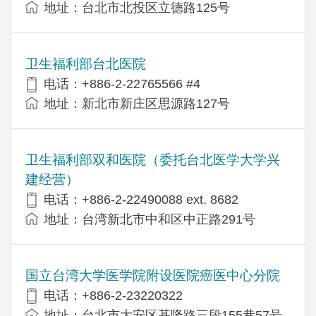
地址：台北市北投区立德路125号
卫生福利部台北医院
电话：+886-2-22765566 #4
地址：新北市新庄区思源路127号
卫生福利部双和医院（委托台北医学大学兴
建经营）
电话：+​886-2-22490088 ext. 8682
地址：台湾新北市中和区中正路291号
国立台湾大学医学院附设医院癌医中心分院
电话：+886-2-23220322
地址：台北市大安区基隆路三段155巷57号