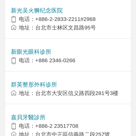
新光吴火狮纪念医院
电话：+886-2-2833-2211#2968
地址：台北市士林区文昌路95号
新眼光眼科诊所
电话：+886 2346-0266
群英整形外科诊所
地址：台北市大安区信义路四段281号3楼
嘉貝牙醫診所
电话：+886-2 23517708
地址：台北市中正區信義路二段257號