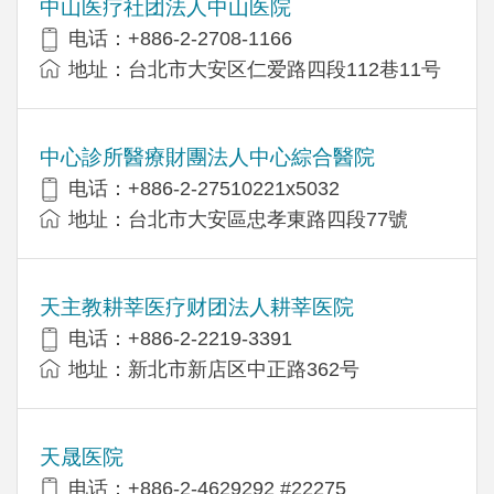
中山医疗社团法人中山医院
电话：+886-2-2708-1166
地址：台北市大安区仁爱路四段112巷11号
中心診所醫療財團法人中心綜合醫院
电话：+886-2-27510221x5032
地址：台北市大安區忠孝東路四段77號
天主教耕莘医疗财团法人耕莘医院
电话：+886-2-2219-3391
地址：新北市新店区中正路362号
天晟医院
电话：+886-2-4629292 #22275