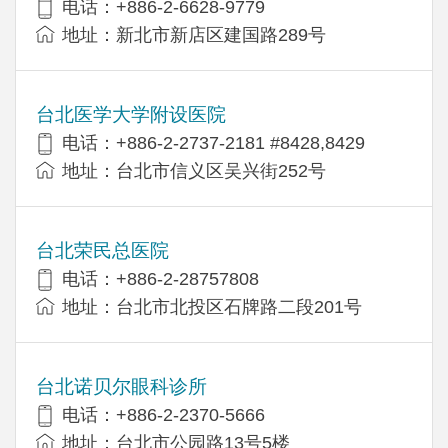
电话：+886-2-6628-9779
地址：新北市新店区建国路289号
台北医学大学附设医院
电话：+886-2-2737-2181 #8428,8429
地址：台北市信义区吴兴街252号
台北荣民总医院
电话：+886-2-28757808
地址：台北市北投区石牌路二段201号
台北诺贝尔眼科诊所
电话：+886-2-2370-5666
地址：台北市公园路13号5楼