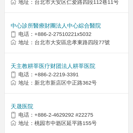
地址：台北市大安区仁爱路四段112巷11号
中心診所醫療財團法人中心綜合醫院
电话：+886-2-27510221x5032
地址：台北市大安區忠孝東路四段77號
天主教耕莘医疗财团法人耕莘医院
电话：+886-2-2219-3391
地址：新北市新店区中正路362号
天晟医院
电话：+886-2-4629292 #22275
地址：桃园市中坜区延平路155号