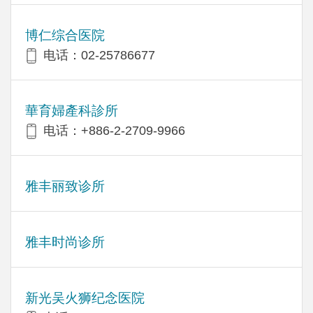
博仁综合医院
电话：02-25786677
華育婦產科診所
电话：+886-2-2709-9966
雅丰丽致诊所
雅丰时尚诊所
新光吴火狮纪念医院