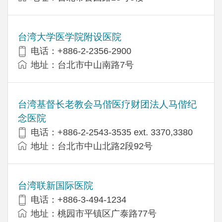
台湾大学医学院附设医院
电话：+886-2-2356-2900
地址：台北市中山南路7号
台湾基督长老教会马偕医疗财团法人马偕纪
念医院
电话：+886-2-2543-3535 ext. 3370,3380
地址：台北市中山北路2段92号
台湾联新国际医院
电话：+886-3-494-1234
地址：桃园市平镇区广泰路77号