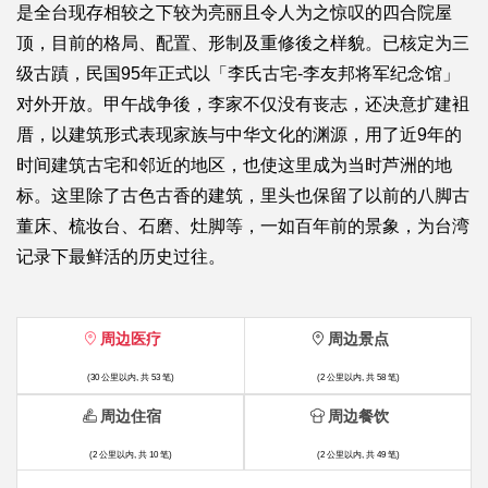
是全台现存相较之下较为亮丽且令人为之惊叹的四合院屋
顶，目前的格局、配置、形制及重修後之样貌。已核定为三
级古蹟，民国95年正式以「李氏古宅-李友邦将军纪念馆」
对外开放。甲午战争後，李家不仅没有丧志，还决意扩建袓
厝，以建筑形式表现家族与中华文化的渊源，用了近9年的
时间建筑古宅和邻近的地区，也使这里成为当时芦洲的地
标。这里除了古色古香的建筑，里头也保留了以前的八脚古
董床、梳妆台、石磨、灶脚等，一如百年前的景象，为台湾
记录下最鲜活的历史过往。
周边医疗
周边景点
(30 公里以内, 共 53 笔)
(2 公里以内, 共 58 笔)
周边住宿
周边餐饮
(2 公里以内, 共 10 笔)
(2 公里以内, 共 49 笔)