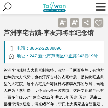
芦洲李宅古蹟-李友邦将军纪念馆
电话：886-2-22838896
地址：247 新北市芦洲区中正路243巷19号
芦洲李宅规模宏大且形制完整，占地一千两百多坪，有地方
仕绅的大方气势，也有浑厚古朴的农宅特质，是传统旺族典
型的大宅院。这个古宅是台湾抗日名将李友邦的故居，当地
人称为「李祖厝」，今日已是三级古蹟。这座文化资产已有
一百多年(1857年建立-2012年 共155年历史)历史，系由二
世祖李清水建造，清光绪29年，李氏七大房家族合资重建，