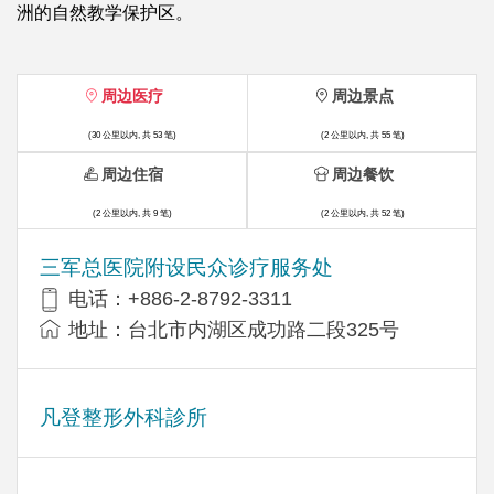
洲的自然教学保护区。
周边医疗
周边景点
(30 公里以内, 共 53 笔)
(2 公里以内, 共 55 笔)
周边住宿
周边餐饮
(2 公里以内, 共 9 笔)
(2 公里以内, 共 52 笔)
三军总医院附设民众诊疗服务处
电话：+886-2-8792-3311
地址：台北市内湖区成功路二段325号
凡登整形外科診所