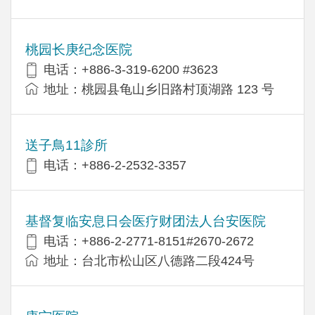
桃园长庚纪念医院
电话：+886-3-319-6200 #3623
地址：桃园县龟山乡旧路村顶湖路 123 号
送子鳥11診所
电话：+886-2-2532-3357
基督复临安息日会医疗财团法人台安医院
电话：+886-2-2771-8151#2670-2672
地址：台北市松山区八德路二段424号