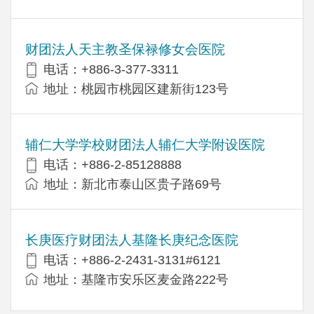
财团法人天主教圣保禄修女会医院
电话：+886-3-377-3311
地址：桃园市桃园区建新街123号
辅仁大学学校财团法人辅仁大学附设医院
电话：+886-2-85128888
地址：新北市泰山区贵子路69号
长庚医疗财团法人基隆长庚纪念医院
电话：+886-2-2431-3131#6121
地址：基隆市安乐区麦金路222号