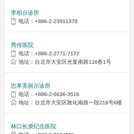
李相台诊所
电话：+886-2-23911378
秀传医院
电话：+886-2-2771-7172
地址：台北市大安区光复南路116巷1号
忠孝美丽尔诊所
电话：+886-2-6636-3516
地址：台北市大安区敦化南路一段216号6楼
林口长庚纪念医院