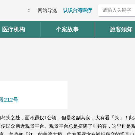
:::
网站导览
认识台湾医疗
医疗机构
个案故事
旅客须知
段212号
的岛头之处，面积虽仅1公顷，但是名副其实，大有看「头」！此
方便民众亲近观景平台。观景平台总是挤满了垂钓客，这里也是
渡宫、气势如「红」的关渡大桥，往左看远方有巍峨雍容的观音