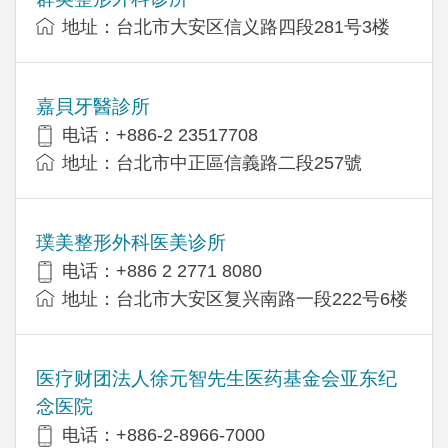
地址：台北市大安区信义路四段281号3楼
嘉貝牙醫診所
电话：+886-2 23517708
地址：台北市中正區信義路二段257號
璞美整形外科医美诊所
电话：+886 2 2771 8080
地址：台北市大安区复兴南路一段222号6楼
医疗财团法人徐元智先生医药基金会亚东纪
念医院
电话：+886-2-8966-7000