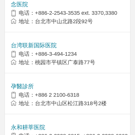
念医院
电话：+886-2-2543-3535 ext. 3370,3380
地址：台北市中山北路2段92号
台湾联新国际医院
电话：+886-3-494-1234
地址：桃园市平镇区广泰路77号
孕醫診所
电话：+886 2 2100-6318
地址：台北市中山区松江路318号2楼
永和耕莘医院