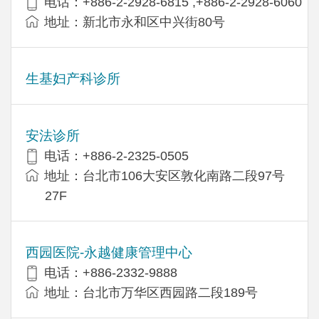
电话：+886-2-2928-6815 ,+886-2-2928-6060
地址：新北市永和区中兴街80号
生基妇产科诊所
安法诊所
电话：+886-2-2325-0505
地址：台北市106大安区敦化南路二段97号
27F
西园医院-永越健康管理中心
电话：+886-2332-9888
地址：台北市万华区西园路二段189号