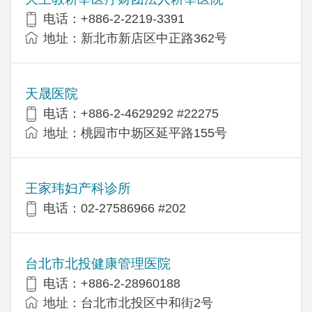
电话：+886-2-2219-3391
地址：新北市新店区中正路362号
天晟医院
电话：+886-2-4629292 #22275
地址：桃园市中坜区延平路155号
王家玮妇产科诊所
电话：02-27586966 #202
台北市北投健康管理医院
电话：+886-2-28960188
地址：台北市北投区中和街2号