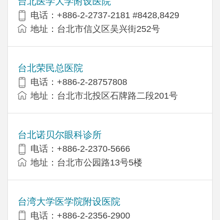
台北医学大学附设医院
电话：+886-2-2737-2181 #8428,8429
地址：台北市信义区吴兴街252号
台北荣民总医院
电话：+886-2-28757808
地址：台北市北投区石牌路二段201号
台北诺贝尔眼科诊所
电话：+886-2-2370-5666
地址：台北市公园路13号5楼
台湾大学医学院附设医院
电话：+886-2-2356-2900