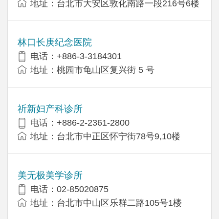
地址：台北市大安区敦化南路一段216号6楼
林口长庚纪念医院
电话：+886-3-3184301
地址：桃园市龟山区复兴街 5 号
祈新妇产科诊所
电话：+886-2-2361-2800
地址：台北市中正区怀宁街78号9,10楼
美无极美学诊所
电话：02-85020875
地址：台北市中山区乐群二路105号1楼