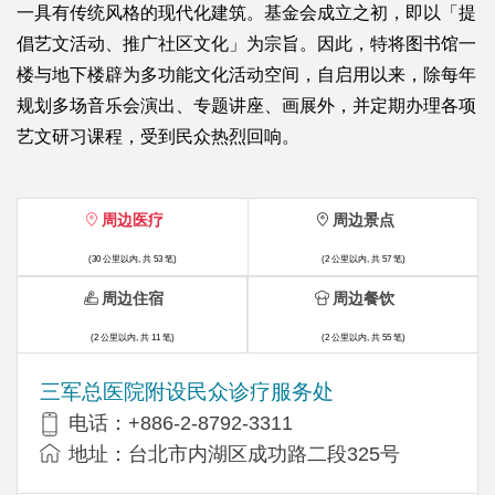
一具有传统风格的现代化建筑。基金会成立之初，即以「提
倡艺文活动、推广社区文化」为宗旨。因此，特将图书馆一
楼与地下楼辟为多功能文化活动空间，自启用以来，除每年
规划多场音乐会演出、专题讲座、画展外，并定期办理各项
艺文研习课程，受到民众热烈回响。
周边医疗
周边景点
(30 公里以内, 共 53 笔)
(2 公里以内, 共 57 笔)
周边住宿
周边餐饮
(2 公里以内, 共 11 笔)
(2 公里以内, 共 55 笔)
三军总医院附设民众诊疗服务处
电话：+886-2-8792-3311
地址：台北市内湖区成功路二段325号