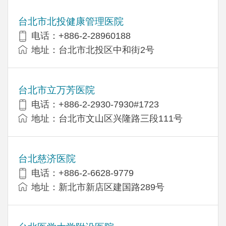
台北市北投健康管理医院
电话：+886-2-28960188
地址：台北市北投区中和街2号
台北市立万芳医院
电话：+886-2-2930-7930#1723
地址：台北市文山区兴隆路三段111号
台北慈济医院
电话：+886-2-6628-9779
地址：新北市新店区建国路289号