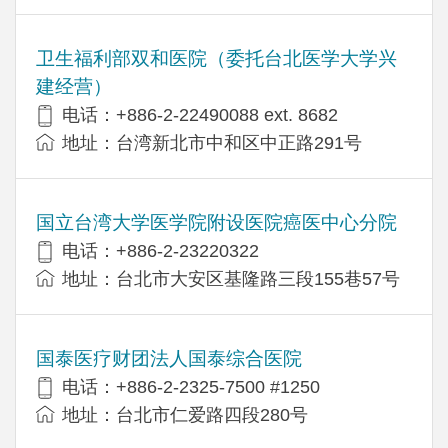
卫生福利部双和医院（委托台北医学大学兴
建经营）
电话：+​886-2-22490088 ext. 8682
地址：台湾新北市中和区中正路291号
国立台湾大学医学院附设医院癌医中心分院
电话：+886-2-23220322
地址：台北市大安区基隆路三段155巷57号
国泰医疗财团法人国泰综合医院
电话：+886-2-2325-7500 #1250
地址：台北市仁爱路四段280号