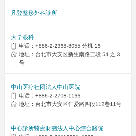
凡登整形外科診所
大学眼科
电话：+886-2-2368-8055 分机 16
地址：台北市大安区新生南路三段 54 之 3
号
中山医疗社团法人中山医院
电话：+886-2-2708-1166
地址：台北市大安区仁爱路四段112巷11号
中心診所醫療財團法人中心綜合醫院