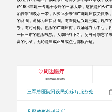
於1903年建一占地千余坪的三落大厝，这便是如今芦
泊停靠到淡水一带，因缘际会来到芦洲建庙接受供奉
的商圈，通称为庙口商圈。随着捷运兴建完成，现在
祭，随时可得。热闹的芦洲庙街，以涌莲寺为中心，
一日三市的热闹气氛，人潮始终不断。另外可别忘了
富的小菜，无论是当成正餐或点心都很合适。
周边医疗
(30 公里以内, 共 53 笔)
三军总医院附设民众诊疗服务处
凡登整形外科診所