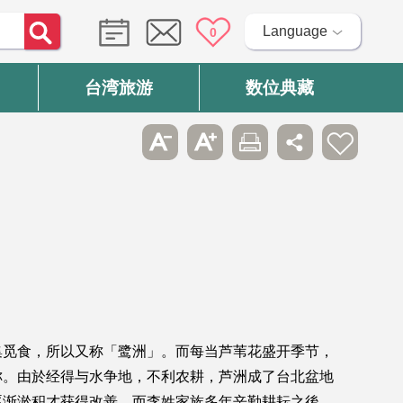
Language
0
台湾旅游
数位典藏
集觅食，所以又称「鹭洲」。而每当芦苇花盛开季节，
称。由於经得与水争地，不利农耕，芦洲成了台北盆地
逐渐淤积才获得改善。而李姓家族多年辛勤耕耘之後，