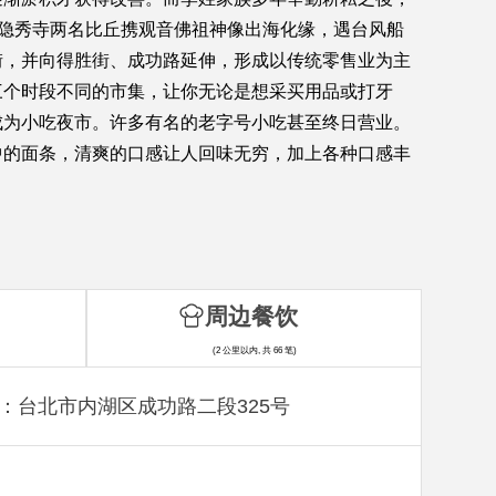
陀山隐秀寺两名比丘携观音佛祖神像出海化缘，遇台风船
街，并向得胜街、成功路延伸，形成以传统零售业为主
三个时段不同的市集，让你无论是想采买用品或打牙
成为小吃夜市。许多有名的老字号小吃甚至终日营业。
中的面条，清爽的口感让人回味无穷，加上各种口感丰
周边餐饮
(2 公里以内, 共 66 笔)
：台北市内湖区成功路二段325号