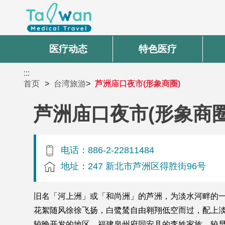
医疗动态
特色医疗
:::
首页
台湾旅游
芦洲庙口夜市(形象商圈)
芦洲庙口夜市(形象商圈
电话：886-2-22811484
地址：247 新北市芦洲区得胜街96号
旧名「河上洲」或「和尚洲」的芦洲，为淡水河畔的
花絮随风徐徐飞扬，白鹭鸶自由翱翔低空而过，配上
较晚开发的地区。福建泉州府同安县的李姓家族，较