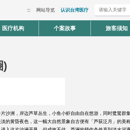
:::
网站导览
认识台湾医疗
医疗机构
个案故事
旅客须知
)
一片沙洲，岸边芦草丛生，小鱼小虾自由自在悠游，同时鹭鸶群
淡淡的黄昏夜色，这一幅大自然景象自古便有「芦荻泛月」的美
早进入这片沙洲开垦，但成效不佳，芦洲的耕作条件直到淡水河