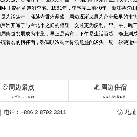
洲中正路内的芦洲李宅。1861年，李宅完工前40年，浙江菩
，是为涌莲寺。涌莲寺香火鼎盛，周边逐渐发展为芦洲最早的市
的芦洲开通了与台北市之间的枢纽，交通更为便利。早、午、晚
四周街道发展成为市集，早上是菜市，下午是生活百货，晚上则
来碗着名的切仔面，强调以浓稠大骨汤熬盛的汤头，配上软硬适
周边景点
周边住宿
(2 公里以内, 共 62 笔)
(2 公里以内, 共 11 笔)
电话：+886-2-8792-3311
地址