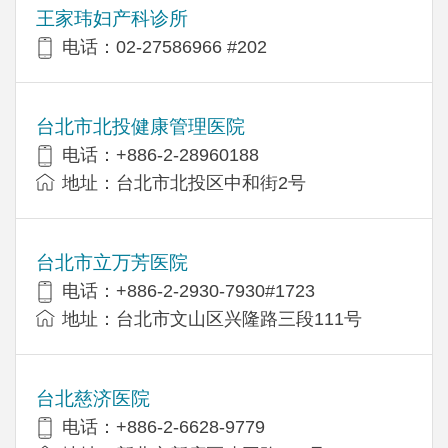
王家玮妇产科诊所
电话：02-27586966 #202
台北市北投健康管理医院
电话：+886-2-28960188
地址：台北市北投区中和街2号
台北市立万芳医院
电话：+886-2-2930-7930#1723
地址：台北市文山区兴隆路三段111号
台北慈济医院
电话：+886-2-6628-9779