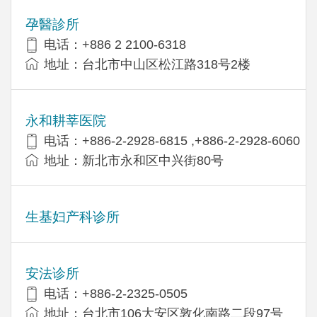
孕醫診所
电话：+886 2 2100-6318
地址：台北市中山区松江路318号2楼
永和耕莘医院
电话：+886-2-2928-6815 ,+886-2-2928-6060
地址：新北市永和区中兴街80号
生基妇产科诊所
安法诊所
电话：+886-2-2325-0505
地址：台北市106大安区敦化南路二段97号