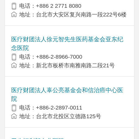
电话：+886 2 2771 8080
地址：台北市大安区复兴南路一段222号6楼
医疗财团法人徐元智先生医药基金会亚东纪
念医院
电话：+886-2-8966-7000
地址：新北市板桥市南雅南路二段21号
医疗财团法人辜公亮基金会和信治癌中心医
院
电话：+886-2-2897-0011
地址：台北市北投区立德路125号