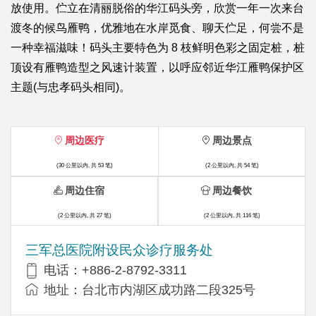
放使用。伫立在清丽脱俗的华江码头旁，欣赏一年一次来台
渡冬的候鸟雁鸭，优雅地在水岸觅食、聊天伫足，何尝不是
一种幸福滋味！码头主要特色为 8 枝鲜明色彩之固定桩，桩
顶设有雁鸭造型之风速计装置，以呼应邻近华江雁鸭保护区
主题(与忠孝码头相同)。
周边医疗
周边景点
(30 公里以内, 共 53 笔)
(2 公里以内, 共 54 笔)
周边住宿
周边餐饮
(2 公里以内, 共 27 笔)
(2 公里以内, 共 116 笔)
三军总医院附设民众诊疗服务处
电话：+886-2-8792-3311
地址：台北市内湖区成功路二段325号