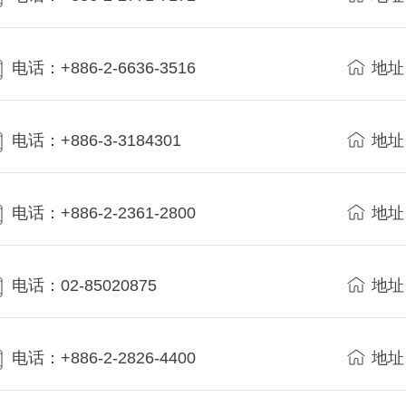
电话：+886-2-6636-3516
地址
电话：+886-3-3184301
地址
电话：+886-2-2361-2800
地址
电话：02-85020875
地址
电话：+886-2-2826-4400
地址