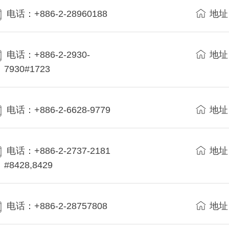
电话：+886-2-28960188
地址
电话：+886-2-2930-
地址
7930#1723
电话：+886-2-6628-9779
地址
电话：+886-2-2737-2181
地址
#8428,8429
电话：+886-2-28757808
地址