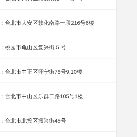
：台北市大安区敦化南路一段216号6楼
：桃园市龟山区复兴街 5 号
：台北市中正区怀宁街78号9,10楼
：台北市中山区乐群二路105号1楼
：台北市北投区振兴街45号