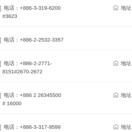
电话：+886-3-319-6200
地址
#3623
电话：+886-2-2532-3357
电话：+886-2-2771-
地址
8151#2670-2672
电话：+886 2 26345500
地址
# 16000
电话：+886-3-317-9599
地址