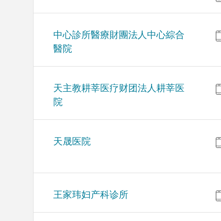
中心診所醫療財團法人中心綜合
醫院
天主教耕莘医疗财团法人耕莘医
院
天晟医院
王家玮妇产科诊所