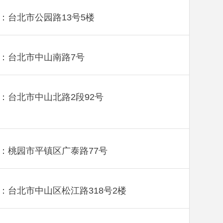
：台北市公园路13号5楼
：台北市中山南路7号
：台北市中山北路2段92号
：桃园市平镇区广泰路77号
：台北市中山区松江路318号2楼