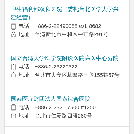
卫生福利部双和医院（委托台北医学大学兴
建经营）
电话：+​886-2-22490088 ext. 8682
地址：台湾新北市中和区中正路291号
国立台湾大学医学院附设医院癌医中心分院
电话：+886-2-23220322
地址：台北市大安区基隆路三段155巷57号
国泰医疗财团法人国泰综合医院
电话：+886-2-2325-7500 #1250
地址：台北市仁爱路四段280号