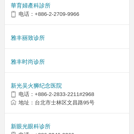
華育婦產科診所
电话：+886-2-2709-9966
雅丰丽致诊所
雅丰时尚诊所
新光吴火狮纪念医院
电话：+886-2-2833-2211#2968
地址：台北市士林区文昌路95号
新眼光眼科诊所