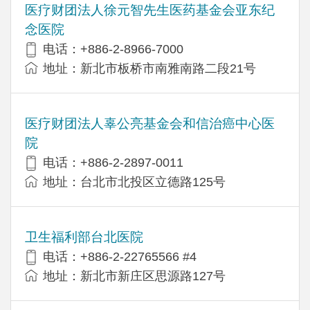
医疗财团法人徐元智先生医药基金会亚东纪
念医院
电话：+886-2-8966-7000
地址：新北市板桥市南雅南路二段21号
医疗财团法人辜公亮基金会和信治癌中心医
院
电话：+886-2-2897-0011
地址：台北市北投区立德路125号
卫生福利部台北医院
电话：+886-2-22765566 #4
地址：新北市新庄区思源路127号