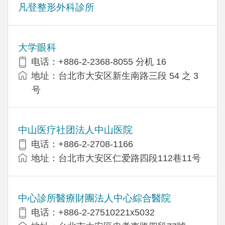
凡登整形外科診所
大学眼科
电话：+886-2-2368-8055 分机 16
地址：台北市大安区新生南路三段 54 之 3
号
中山医疗社团法人中山医院
电话：+886-2-2708-1166
地址：台北市大安区仁爱路四段112巷11号
中心診所醫療財團法人中心綜合醫院
电话：+886-2-27510221x5032