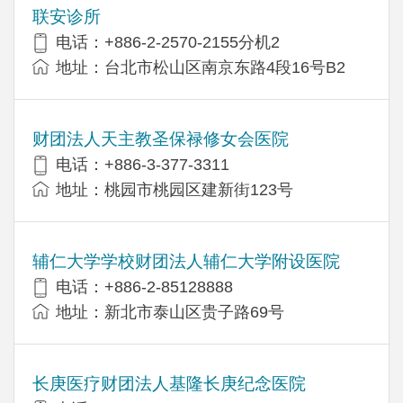
联安诊所
电话：+886-2-2570-2155分机2
地址：台北市松山区南京东路4段16号B​​2
财团法人天主教圣保禄修女会医院
电话：+886-3-377-3311
地址：桃园市桃园区建新街123号
辅仁大学学校财团法人辅仁大学附设医院
电话：+886-2-85128888
地址：新北市泰山区贵子路69号
长庚医疗财团法人基隆长庚纪念医院