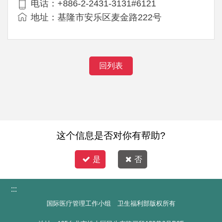
电话：+886-2-2431-3131#6121
地址：基隆市安乐区麦金路222号
回列表
这个信息是否对你有帮助?
是
否
:::
国际医疗管理工作小组 卫生福利部版权所有