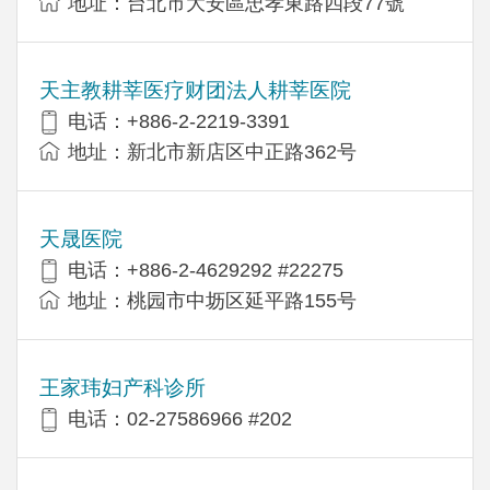
地址：台北市大安區忠孝東路四段77號
天主教耕莘医疗财团法人耕莘医院
电话：+886-2-2219-3391
地址：新北市新店区中正路362号
天晟医院
电话：+886-2-4629292 #22275
地址：桃园市中坜区延平路155号
王家玮妇产科诊所
电话：02-27586966 #202