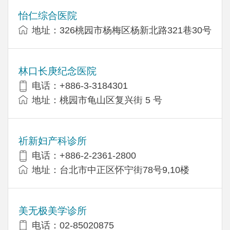
怡仁综合医院
地址：326桃园市杨梅区杨新北路321巷30号
林口长庚纪念医院
电话：+886-3-3184301
地址：桃园市龟山区复兴街 5 号
祈新妇产科诊所
电话：+886-2-2361-2800
地址：台北市中正区怀宁街78号9,10楼
美无极美学诊所
电话：02-85020875