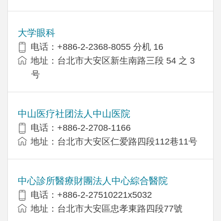
大学眼科
电话：+886-2-2368-8055 分机 16
地址：台北市大安区新生南路三段 54 之 3
号
中山医疗社团法人中山医院
电话：+886-2-2708-1166
地址：台北市大安区仁爱路四段112巷11号
中心診所醫療財團法人中心綜合醫院
电话：+886-2-27510221x5032
地址：台北市大安區忠孝東路四段77號