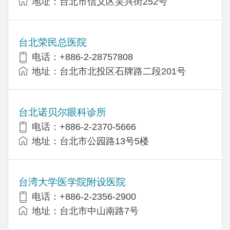
地址：台北市信义区吴兴街252号
台北荣民总医院
电话：+886-2-28757808
地址：台北市北投区石牌路二段201号
台北诺贝尔眼科诊所
电话：+886-2-2370-5666
地址：台北市公园路13号5楼
台湾大学医学院附设医院
电话：+886-2-2356-2900
地址：台北市中山南路7号