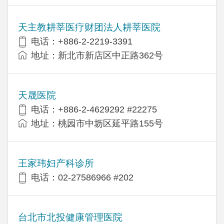
天主教耕莘医疗财团法人耕莘医院
电话：+886-2-2219-3391
地址：新北市新店区中正路362号
天晟医院
电话：+886-2-4629292 #22275
地址：桃园市中坜区延平路155号
王家玮妇产科诊所
电话：02-27586966 #202
台北市北投健康管理医院