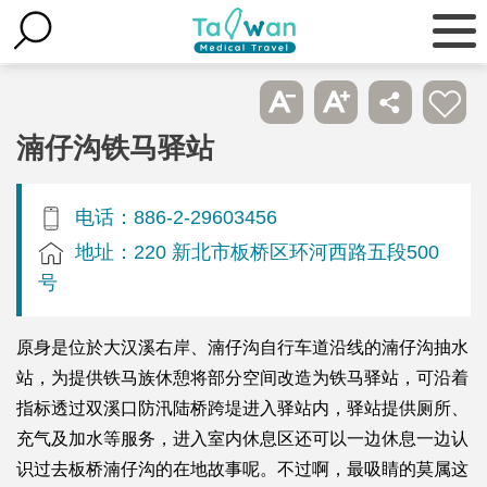
湳仔沟铁马驿站
电话：886-2-29603456
地址：220 新北市板桥区环河西路五段500
号
原身是位於大汉溪右岸、湳仔沟自行车道沿线的湳仔沟抽水
站，为提供铁马族休憩将部分空间改造为铁马驿站，可沿着
指标透过双溪口防汛陆桥跨堤进入驿站内，驿站提供厕所、
充气及加水等服务，进入室内休息区还可以一边休息一边认
识过去板桥湳仔沟的在地故事呢。不过啊，最吸睛的莫属这