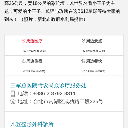
高26公尺，宽18公尺的彩绘墙，以世界名着小王子为主
题，可爱的小王子、狐狸与玫瑰在这B612星球等待大家的
到来！ （照片：新北市政府水利局提供）
周边医疗
周边景点
(30 公里以内, 共 54 笔)
(2 公里以内, 共 87 笔)
周边住宿
周边餐饮
(2 公里以内, 共 45 笔)
(2 公里以内, 共 255 笔)
三军总医院附设民众诊疗服务处
电话：+886-2-8792-3311
地址：台北市内湖区成功路二段325号
凡登整形外科診所