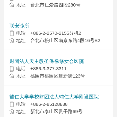
地址：台北市仁爱路四段280号
联安诊所
电话：+886-2-2570-2155分机2
地址：台北市松山区南京东路4段16号B​​2
财团法人天主教圣保禄修女会医院
电话：+886-3-377-3311
地址：桃园市桃园区建新街123号
辅仁大学学校财团法人辅仁大学附设医院
电话：+886-2-85128888
地址：新北市泰山区贵子路69号