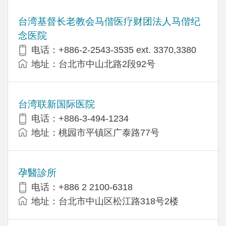
台湾基督长老教会马偕医疗财团法人马偕纪
念医院
电话：+886-2-2543-3535 ext. 3370,3380
地址：台北市中山北路2段92号
台湾联新国际医院
电话：+886-3-494-1234
地址：桃园市平镇区广泰路77号
孕醫診所
电话：+886 2 2100-6318
地址：台北市中山区松江路318号2楼