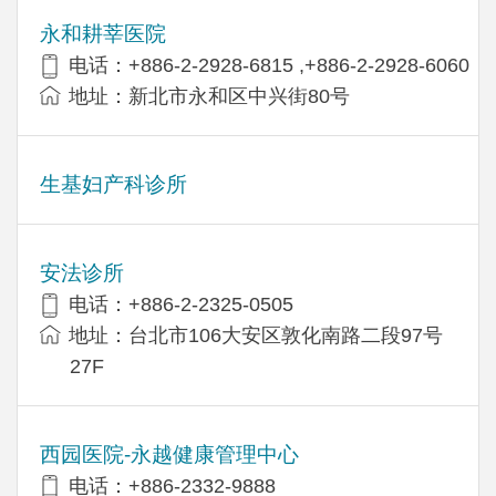
永和耕莘医院
电话：+886-2-2928-6815 ,+886-2-2928-6060
地址：新北市永和区中兴街80号
生基妇产科诊所
安法诊所
电话：+886-2-2325-0505
地址：台北市106大安区敦化南路二段97号
27F
西园医院-永越健康管理中心
电话：+886-2332-9888