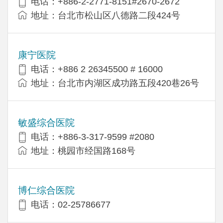
电话：+886-2-2771-8151#2670-2672
地址：台北市松山区八德路二段424号
康宁医院
电话：+886 2 26345500 # 16000
地址：台北市内湖区成功路五段420巷26号
敏盛综合医院
电话：+886-3-317-9599 #2080
地址：桃园市经国路168号
博仁综合医院
电话：02-25786677