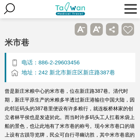
米市巷
电话：886-2-29603456
地址：242 新北市新庄区新庄路387巷
曾是新庄米粮中心的米市巷，位在新庄路387巷。清代时
期，新庄平原生产的米粮多半透过新庄港输往中国大陆，因
此邻近码头的387巷里便设有许多粮行，就连板桥林家的创
立者林平侯也是发迹於此。而当时许多码头工人扛着米袋上
船的景色，也让此地有了米市巷的称号。现今米市巷口的墙
上设有古蹟导览牌，民众可自行寻幽访胜，其中米市巷底的