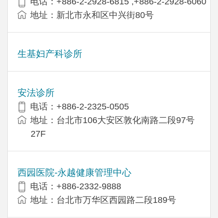
电话：+886-2-2928-6815 ,+886-2-2928-6060
地址：新北市永和区中兴街80号
生基妇产科诊所
安法诊所
电话：+886-2-2325-0505
地址：台北市106大安区敦化南路二段97号
27F
西园医院-永越健康管理中心
电话：+886-2332-9888
地址：台北市万华区西园路二段189号