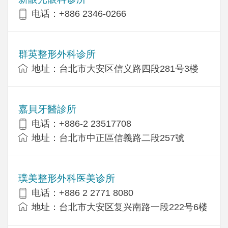
电话：+886 2346-0266
群英整形外科诊所
地址：台北市大安区信义路四段281号3楼
嘉貝牙醫診所
电话：+886-2 23517708
地址：台北市中正區信義路二段257號
璞美整形外科医美诊所
电话：+886 2 2771 8080
地址：台北市大安区复兴南路一段222号6楼