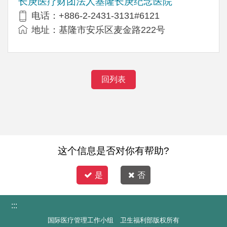
长庚医疗财团法人基隆长庚纪念医院
电话：+886-2-2431-3131#6121
地址：基隆市安乐区麦金路222号
回列表
这个信息是否对你有帮助?
是
否
:::
国际医疗管理工作小组 卫生福利部版权所有