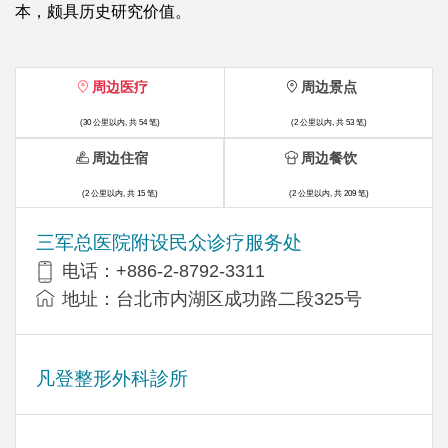
本，颇具历史研究价值。
周边医疗
周边景点
(30 公里以内, 共 54 笔)
(2 公里以内, 共 53 笔)
周边住宿
周边餐饮
(2 公里以内, 共 15 笔)
(2 公里以内, 共 209 笔)
三军总医院附设民众诊疗服务处
电话：+886-2-8792-3311
地址：台北市内湖区成功路二段325号
凡登整形外科診所