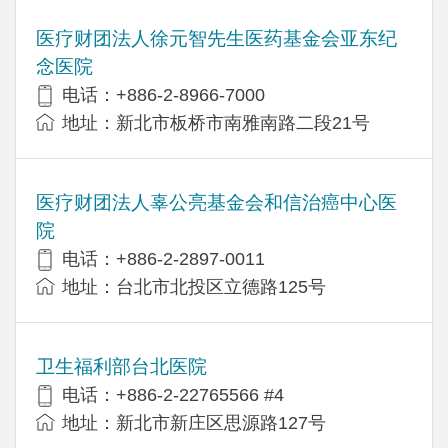
医疗财团法人徐元智先生医药基金会亚东纪
念医院
电话：+886-2-8966-7000
地址：新北市板桥市南雅南路二段21号
医疗财团法人辜公亮基金会和信治癌中心医
院
电话：+886-2-2897-0011
地址：台北市北投区立德路125号
卫生福利部台北医院
电话：+886-2-22765566 #4
地址：新北市新庄区思源路127号