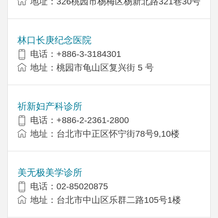
地址：326桃园市杨梅区杨新北路321巷30号
林口长庚纪念医院
电话：+886-3-3184301
地址：桃园市龟山区复兴街 5 号
祈新妇产科诊所
电话：+886-2-2361-2800
地址：台北市中正区怀宁街78号9,10楼
美无极美学诊所
电话：02-85020875
地址：台北市中山区乐群二路105号1楼