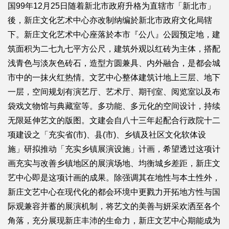
国99年12月25日随着新北市政府升格为直辖市「新北市」
後，新庄文化艺术中心亦改制纳编於新北市政府文化局辖
下。新庄文化艺术中心座落於本市『公八』公园预定地，建
筑面积为二七九七平方公尺，建筑外观以红砖为主体，搭配
浅青色与淡灰色砖石，造型方圆兼具、内外融合，是都会城
市中的一抹火红热情。文艺中心整体建筑计地上三层、地下
一层，空间规划有演艺厅、艺术厅、期刊室、阅览室以及布
袋戏文物馆与典藏室等。多功能、多元化的空间设计，持续
无限延伸艺文的版图。文建会自八十三年起配合行政院十二
项建设之「充实省(市)、县(市)、乡镇及社区文化软体设
施」研拟推动「充实乡镇展演设施」计画，希望透过这项计
画充实与改善乡镇地区的展演场地、均衡城乡差距，新庄文
艺中心即是这项计画的成果。除强调其在地性与本土性外，
新庄文艺中心在现代化的都会环境中更戮力开拓地方性与国
际观兼容并蓄的展演机制，将艺文的美善与妍采欢洒至各个
角落，充分展现新庄丰沛的生命力，新庄文艺中心期能成为