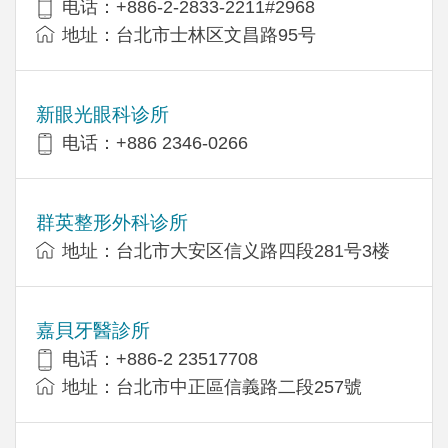
电话：+886-2-2833-2211#2968
地址：台北市士林区文昌路95号
新眼光眼科诊所
电话：+886 2346-0266
群英整形外科诊所
地址：台北市大安区信义路四段281号3楼
嘉貝牙醫診所
电话：+886-2 23517708
地址：台北市中正區信義路二段257號