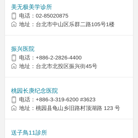
美无极美学诊所
电话：02-85020875
地址：台北市中山区乐群二路105号1楼
振兴医院
电话：+886-2-2826-4400
地址：台北市北投区振兴街45号
桃园长庚纪念医院
电话：+886-3-319-6200 #3623
地址：桃园县龟山乡旧路村顶湖路 123 号
送子鳥11診所