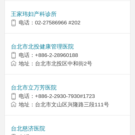
王家玮妇产科诊所
电话：02-27586966 #202
台北市北投健康管理医院
电话：+886-2-28960188
地址：台北市北投区中和街2号
台北市立万芳医院
电话：+886-2-2930-7930#1723
地址：台北市文山区兴隆路三段111号
台北慈济医院