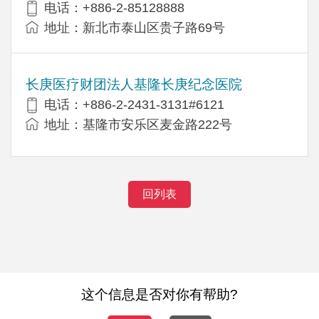
电话：+886-2-85128888
地址：新北市泰山区贵子路69号
长庚医疗财团法人基隆长庚纪念医院
电话：+886-2-2431-3131#6121
地址：基隆市安乐区麦金路222号
回列表
这个信息是否对你有帮助?