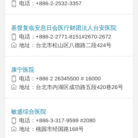
电话：+886-2-2532-3357
基督复临安息日会医疗财团法人台安医院
电话：+886-2-2771-8151#2670-2672
地址：台北市松山区八德路二段424号
康宁医院
电话：+886 2 26345500 # 16000
地址：台北市内湖区成功路五段420巷26号
敏盛综合医院
电话：+886-3-317-9599 #2080
地址：桃园市经国路168号