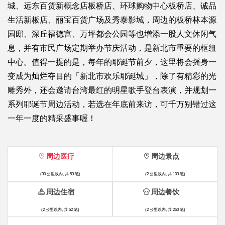
城、远东百货新概念店板桥店、环球购物中心板桥店、诚品
生活新板店、丽宝百货广场及秀泰影城，周边的板桥林本源
园邸、深丘福德宫、万坪都会公园等也增添一股人文休闲气
息，并有市民广场定期举办节庆活动，是新北市重要的枢纽
中心。值得一提的是，每年的耶诞节前夕，这里将会摇身一
变成为灿烂夺目的「新北市欢乐耶诞城」，除了有精彩的光
雕秀外，还会邀请台湾最红的明星歌手登台表演，并规划一
系列耶诞节周边活动，若选在年底前来访，可千万别错过这
一年一度的精采盛事喔！
周边医疗
周边景点
(30 公里以内, 共 53 笔)
(2 公里以内, 共 103 笔)
周边住宿
周边餐饮
(2 公里以内, 共 52 笔)
(2 公里以内, 共 250 笔)