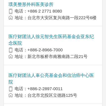
璞美整形外科医美诊所
电话：+886 2 2771 8080
地址：台北市大安区复兴南路一段222号6楼
医疗财团法人徐元智先生医药基金会亚东纪
念医院
电话：+886-2-8966-7000
地址：新北市板桥市南雅南路二段21号
医疗财团法人辜公亮基金会和信治癌中心医
院
电话：+886-2-2897-0011
地址：台北市北投区立德路125号