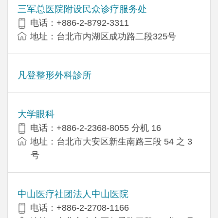
三军总医院附设民众诊疗服务处
电话：+886-2-8792-3311
地址：台北市内湖区成功路二段325号
凡登整形外科診所
大学眼科
电话：+886-2-2368-8055 分机 16
地址：台北市大安区新生南路三段 54 之 3
号
中山医疗社团法人中山医院
电话：+886-2-2708-1166