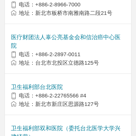
电话：+886-2-8966-7000
地址：新北市板桥市南雅南路二段21号
医疗财团法人辜公亮基金会和信治癌中心医
院
电话：+886-2-2897-0011
地址：台北市北投区立德路125号
卫生福利部台北医院
电话：+886-2-22765566 #4
地址：新北市新庄区思源路127号
卫生福利部双和医院（委托台北医学大学兴