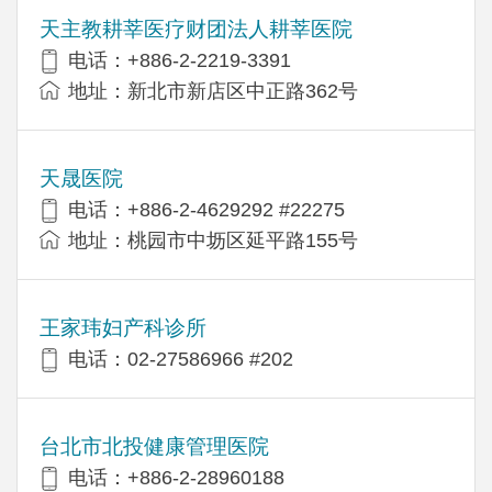
天主教耕莘医疗财团法人耕莘医院
电话：+886-2-2219-3391
地址：新北市新店区中正路362号
天晟医院
电话：+886-2-4629292 #22275
地址：桃园市中坜区延平路155号
王家玮妇产科诊所
电话：02-27586966 #202
台北市北投健康管理医院
电话：+886-2-28960188