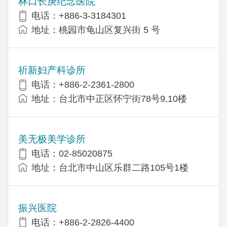
林口长庚纪念医院
电话：+886-3-3184301
地址：桃园市龟山区复兴街 5 号
祈新妇产科诊所
电话：+886-2-2361-2800
地址：台北市中正区怀宁街78号9,10楼
美无极美学诊所
电话：02-85020875
地址：台北市中山区乐群二路105号1楼
振兴医院
电话：+886-2-2826-4400