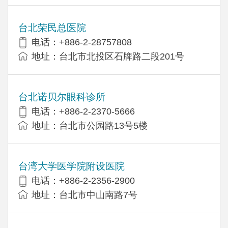
台北荣民总医院
电话：+886-2-28757808
地址：台北市北投区石牌路二段201号
台北诺贝尔眼科诊所
电话：+886-2-2370-5666
地址：台北市公园路13号5楼
台湾大学医学院附设医院
电话：+886-2-2356-2900
地址：台北市中山南路7号