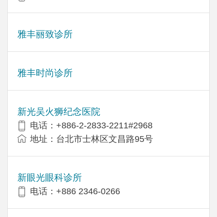
雅丰丽致诊所
雅丰时尚诊所
新光吴火狮纪念医院
电话：+886-2-2833-2211#2968
地址：台北市士林区文昌路95号
新眼光眼科诊所
电话：+886 2346-0266