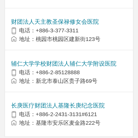
财团法人天主教圣保禄修女会医院
电话：+886-3-377-3311
地址：桃园市桃园区建新街123号
辅仁大学学校财团法人辅仁大学附设医院
电话：+886-2-85128888
地址：新北市泰山区贵子路69号
长庚医疗财团法人基隆长庚纪念医院
电话：+886-2-2431-3131#6121
地址：基隆市安乐区麦金路222号