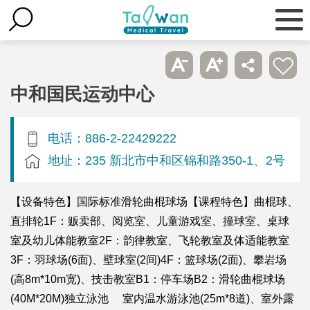
中和国民运动中心
电话：886-2-22429222
地址：235 新北市中和区锦和路350-1、2号
【设备特色】国际标准滑轮曲棍球场【课程特色】曲棍球、
直排轮1F：贩卖部、阅览室、儿童游戏室、撞球室、桌球
室及幼儿体能教室2F：韵律教室、飞轮教室及体适能教室
3F：羽球场(6面)、壁球室(2间)4F：篮球场(2面)、攀岩场
(高8m*10m宽)、技击教室B1：停车场B2：滑轮曲棍球场
(40M*20M)独立泳池 室内温水游泳池(25m*8道)、室外露