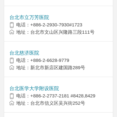
台北市立万芳医院
电话：+886-2-2930-7930#1723
地址：台北市文山区兴隆路三段111号
台北慈济医院
电话：+886-2-6628-9779
地址：新北市新店区建国路289号
台北医学大学附设医院
电话：+886-2-2737-2181 #8428,8429
地址：台北市信义区吴兴街252号