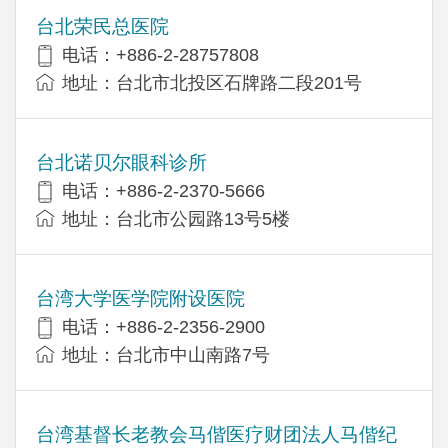
台北荣民总医院
电话：+886-2-28757808
地址：台北市北投区石牌路二段201号
台北诺贝尔眼科诊所
电话：+886-2-2370-5666
地址：台北市公园路13号5楼
台湾大学医学院附设医院
电话：+886-2-2356-2900
地址：台北市中山南路7号
台湾基督长老教会马偕医疗财团法人马偕纪