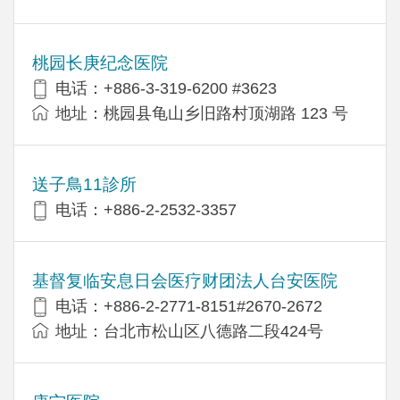
桃园长庚纪念医院
电话：+886-3-319-6200 #3623
地址：桃园县龟山乡旧路村顶湖路 123 号
送子鳥11診所
电话：+886-2-2532-3357
基督复临安息日会医疗财团法人台安医院
电话：+886-2-2771-8151#2670-2672
地址：台北市松山区八德路二段424号