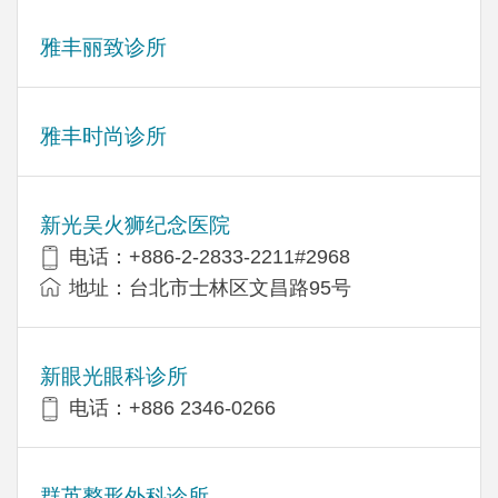
雅丰丽致诊所
雅丰时尚诊所
新光吴火狮纪念医院
电话：+886-2-2833-2211#2968
地址：台北市士林区文昌路95号
新眼光眼科诊所
电话：+886 2346-0266
群英整形外科诊所