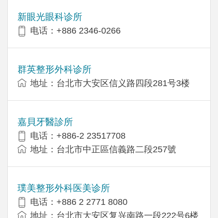
新眼光眼科诊所
电话：+886 2346-0266
群英整形外科诊所
地址：台北市大安区信义路四段281号3楼
嘉貝牙醫診所
电话：+886-2 23517708
地址：台北市中正區信義路二段257號
璞美整形外科医美诊所
电话：+886 2 2771 8080
地址：台北市大安区复兴南路一段222号6楼