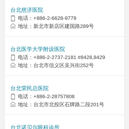
台北慈济医院
电话：+886-2-6628-9779
地址：新北市新店区建国路289号
台北医学大学附设医院
电话：+886-2-2737-2181 #8428,8429
地址：台北市信义区吴兴街252号
台北荣民总医院
电话：+886-2-28757808
地址：台北市北投区石牌路二段201号
台北诺贝尔眼科诊所