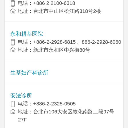
电话：+886 2 2100-6318
地址：台北市中山区松江路318号2楼
永和耕莘医院
电话：+886-2-2928-6815 ,+886-2-2928-6060
地址：新北市永和区中兴街80号
生基妇产科诊所
安法诊所
电话：+886-2-2325-0505
地址：台北市106大安区敦化南路二段97号
27F