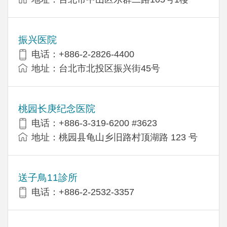
振兴医院
电话：+886-2-2826-4400
地址：台北市北投区振兴街45号
桃园长庚纪念医院
电话：+886-3-319-6200 #3623
地址：桃园县龟山乡旧路村顶湖路 123 号
送子鳥11診所
电话：+886-2-2532-3357