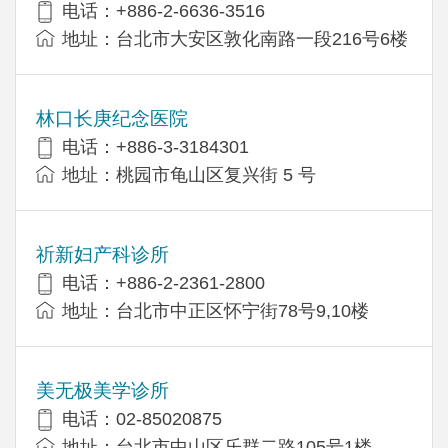
电话：+886-2-6636-3516
地址：台北市大安区敦化南路一段216号6楼
林口长庚纪念医院
电话：+886-3-3184301
地址：桃园市龟山区复兴街 5 号
祈新妇产科诊所
电话：+886-2-2361-2800
地址：台北市中正区怀宁街78号9,10楼
美无极美学诊所
电话：02-85020875
地址：台北市中山区乐群二路105号1楼