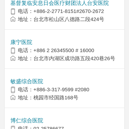
基督复临安息日会医疗财团法人台安医院
电话：+886-2-2771-8151#2670-2672
地址：台北市松山区八德路二段424号
康宁医院
电话：+886 2 26345500 # 16000
地址：台北市内湖区成功路五段420巷26号
敏盛综合医院
电话：+886-3-317-9599 #2080
地址：桃园市经国路168号
博仁综合医院
电话：02-25786677