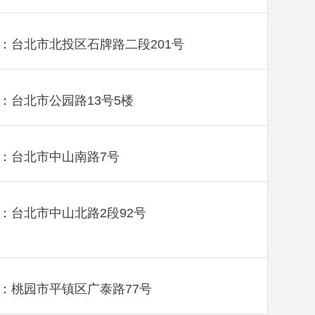
：台北市北投区石牌路二段201号
：台北市公园路13号5楼
：台北市中山南路7号
：台北市中山北路2段92号
：桃园市平镇区广泰路77号