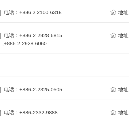
电话：+886 2 2100-6318
地址
电话：+886-2-2928-6815
地址
,+886-2-2928-6060
电话：+886-2-2325-0505
地址
电话：+886-2332-9888
地址