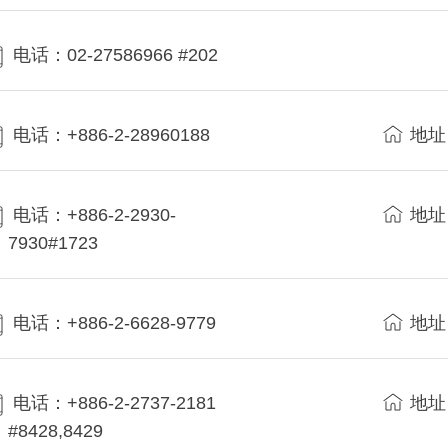
电话：02-27586966 #202
电话：+886-2-28960188
地址
电话：+886-2-2930-
地址
7930#1723
电话：+886-2-6628-9779
地址
电话：+886-2-2737-2181
地址
#8428,8429