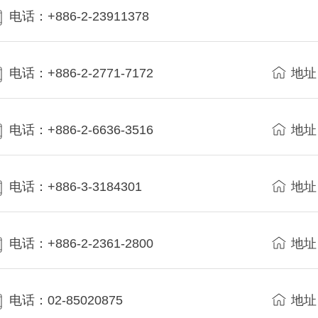
电话：+886-2-23911378
电话：+886-2-2771-7172
地址
电话：+886-2-6636-3516
地址
电话：+886-3-3184301
地址
电话：+886-2-2361-2800
地址
电话：02-85020875
地址