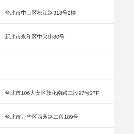
：台北市中山区松江路318号2楼
：新北市永和区中兴街80号
：台北市106大安区敦化南路二段97号27F
：台北市万华区西园路二段189号