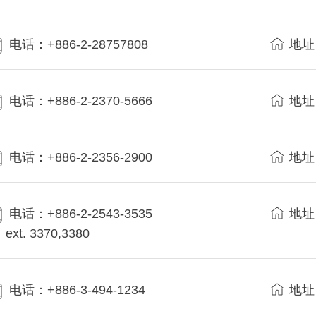
电话：+886-2-28757808
地址
电话：+886-2-2370-5666
地址
电话：+886-2-2356-2900
地址
电话：+886-2-2543-3535
地址
ext. 3370,3380
电话：+886-3-494-1234
地址