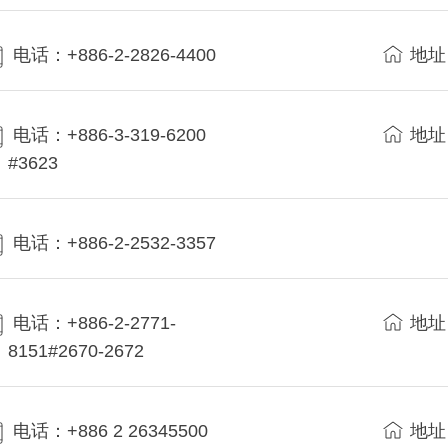
电话：+886-2-2826-4400
地址
电话：+886-3-319-6200
地址
#3623
电话：+886-2-2532-3357
电话：+886-2-2771-
地址
8151#2670-2672
电话：+886 2 26345500
地址