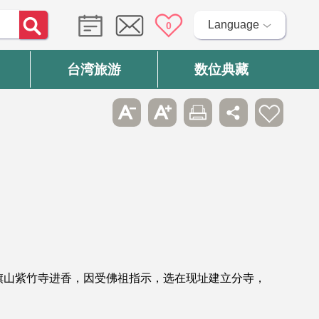
Language
0
台湾旅游
数位典藏
旗山紫竹寺进香，因受佛祖指示，选在现址建立分寺，