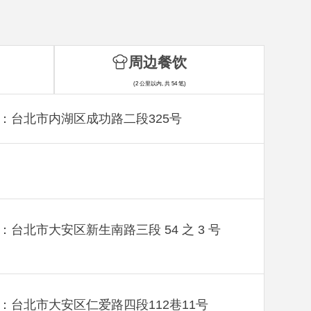
周边餐饮
(2 公里以内, 共 54 笔)
：台北市内湖区成功路二段325号
：台北市大安区新生南路三段 54 之 3 号
：台北市大安区仁爱路四段112巷11号