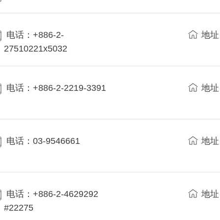
电话：+886-2-
地址
27510221x5032
电话：+886-2-2219-3391
地址
电话：03-9546661
地址
电话：+886-2-4629292
地址
#22275