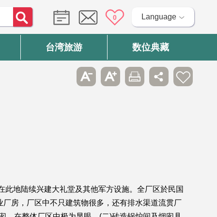
Language
0
台湾旅游
数位典藏
又在此地陆续兴建大礼堂及其他军方设施。全厂区於民国
业厂房，厂区中不只建筑物很多，还有排水渠道流贯厂
囱，在整体厂区中极为显眼。(二)砖造锅炉间及烟囱具