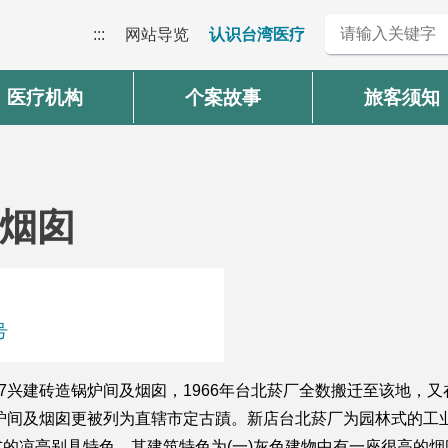
:::
网站导览
认识台湾医疗
医疗机构
个案故事
旅客须知
烟囱
号
57兴建砖造锅炉间及烟囱，1966年台北菸厂全数搬迁至该地，
锅炉间及烟囱更被列为直辖市定古蹟。新店台北菸厂为园林式的工
的凉亭别具特色。其建筑特色为(一)灰色建物中有一座很高的烟