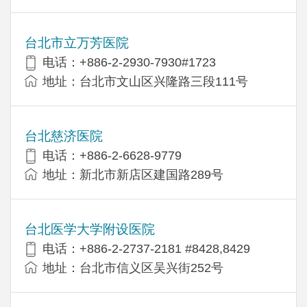
台北市立万芳医院
电话：+886-2-2930-7930#1723
地址：台北市文山区兴隆路三段111号
台北慈济医院
电话：+886-2-6628-9779
地址：新北市新店区建国路289号
台北医学大学附设医院
电话：+886-2-2737-2181 #8428,8429
地址：台北市信义区吴兴街252号