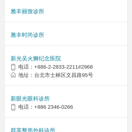
雅丰丽致诊所
雅丰时尚诊所
新光吴火狮纪念医院
电话：+886-2-2833-2211#2968
地址：台北市士林区文昌路95号
新眼光眼科诊所
电话：+886 2346-0266
群英整形外科诊所