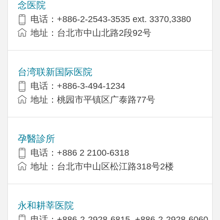
念医院
电话：+886-2-2543-3535 ext. 3370,3380
地址：台北市中山北路2段92号
台湾联新国际医院
电话：+886-3-494-1234
地址：桃园市平镇区广泰路77号
孕醫診所
电话：+886 2 2100-6318
地址：台北市中山区松江路318号2楼
永和耕莘医院
电话：+886-2-2928-6815 ,+886-2-2928-6060