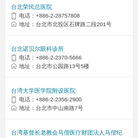
台北荣民总医院
电话：+886-2-28757808
地址：台北市北投区石牌路二段201号
台北诺贝尔眼科诊所
电话：+886-2-2370-5666
地址：台北市公园路13号5楼
台湾大学医学院附设医院
电话：+886-2-2356-2900
地址：台北市中山南路7号
台湾基督长老教会马偕医疗财团法人马偕纪