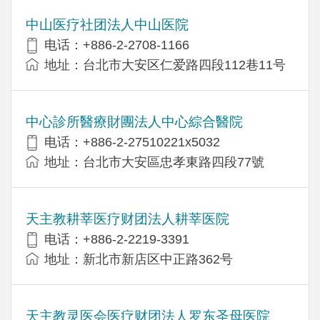
中山医疗社团法人中山医院
电话：+886-2-2708-1166
地址：台北市大安区仁爱路四段112巷11号
中心診所醫療財團法人中心綜合醫院
电话：+886-2-27510221x5032
地址：台北市大安區忠孝東路四段77號
天主教耕莘医疗财团法人耕莘医院
电话：+886-2-2219-3391
地址：新北市新店区中正路362号
天主教灵医会医疗财团法人罗东圣母医院