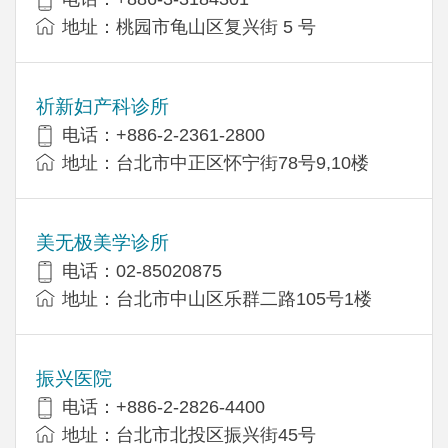
地址：桃园市龟山区复兴街 5 号
祈新妇产科诊所
电话：+886-2-2361-2800
地址：台北市中正区怀宁街78号9,10楼
美无极美学诊所
电话：02-85020875
地址：台北市中山区乐群二路105号1楼
振兴医院
电话：+886-2-2826-4400
地址：台北市北投区振兴街45号