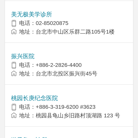
美无极美学诊所
电话：02-85020875
地址：台北市中山区乐群二路105号1楼
振兴医院
电话：+886-2-2826-4400
地址：台北市北投区振兴街45号
桃园长庚纪念医院
电话：+886-3-319-6200 #3623
地址：桃园县龟山乡旧路村顶湖路 123 号