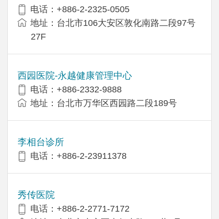
电话：+886-2-2325-0505
地址：台北市106大安区敦化南路二段97号
27F
西园医院-永越健康管理中心
电话：+886-2332-9888
地址：台北市万华区西园路二段189号
李相台诊所
电话：+886-2-23911378
秀传医院
电话：+886-2-2771-7172