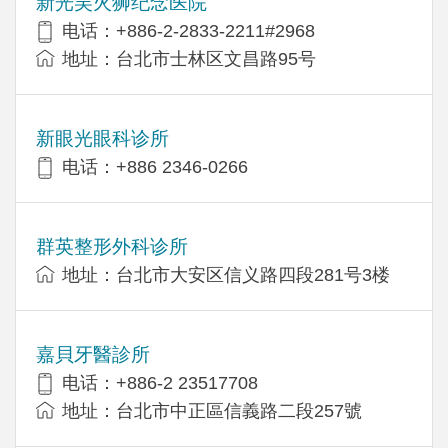
新光吴火狮纪念医院
电话：+886-2-2833-2211#2968
地址：台北市士林区文昌路95号
新眼光眼科诊所
电话：+886 2346-0266
群英整形外科诊所
地址：台北市大安区信义路四段281号3楼
嘉貝牙醫診所
电话：+886-2 23517708
地址：台北市中正區信義路二段257號