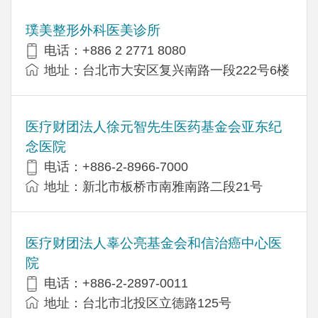
璞美整形外科医美诊所
电话：+886 2 2771 8080
地址：台北市大安区复兴南路一段222号6楼
医疗财团法人徐元智先生医药基金会亚东纪
念医院
电话：+886-2-8966-7000
地址：新北市板桥市南雅南路二段21号
医疗财团法人辜公亮基金会和信治癌中心医
院
电话：+886-2-2897-0011
地址：台北市北投区立德路125号