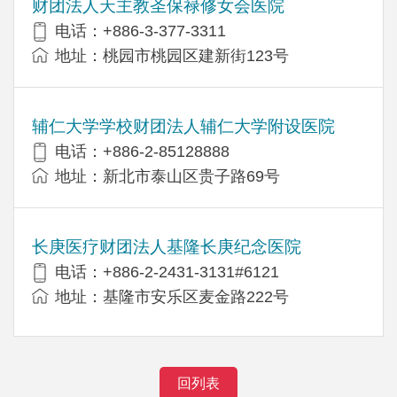
财团法人天主教圣保禄修女会医院
电话：+886-3-377-3311
地址：桃园市桃园区建新街123号
辅仁大学学校财团法人辅仁大学附设医院
电话：+886-2-85128888
地址：新北市泰山区贵子路69号
长庚医疗财团法人基隆长庚纪念医院
电话：+886-2-2431-3131#6121
地址：基隆市安乐区麦金路222号
回列表