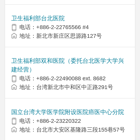
卫生福利部台北医院
电话：+886-2-22765566 #4
地址：新北市新庄区思源路127号
卫生福利部双和医院（委托台北医学大学兴
建经营）
电话：+​886-2-22490088 ext. 8682
地址：台湾新北市中和区中正路291号
国立台湾大学医学院附设医院癌医中心分院
电话：+886-2-23220322
地址：台北市大安区基隆路三段155巷57号