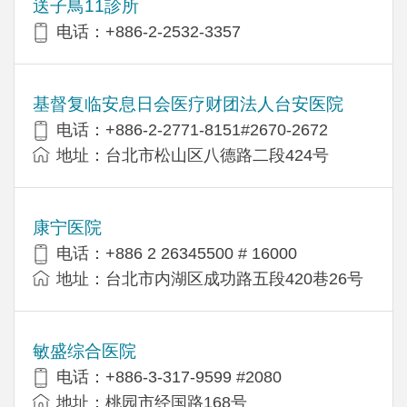
送子鳥11診所
电话：+886-2-2532-3357
基督复临安息日会医疗财团法人台安医院
电话：+886-2-2771-8151#2670-2672
地址：台北市松山区八德路二段424号
康宁医院
电话：+886 2 26345500 # 16000
地址：台北市内湖区成功路五段420巷26号
敏盛综合医院
电话：+886-3-317-9599 #2080
地址：桃园市经国路168号