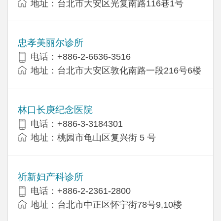
地址：台北市大安区光复南路116巷1号
忠孝美丽尔诊所
电话：+886-2-6636-3516
地址：台北市大安区敦化南路一段216号6楼
林口长庚纪念医院
电话：+886-3-3184301
地址：桃园市龟山区复兴街 5 号
祈新妇产科诊所
电话：+886-2-2361-2800
地址：台北市中正区怀宁街78号9,10楼