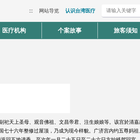
:::
网站导览
认识台湾医疗
医疗机构
个案故事
旅客须知
，副祀天上圣母、观音佛祖、文昌帝君、注生娘娘等。该宫於清嘉庆
，民国七十六年整修过屋顶，乃成为现今样貌。广济宫内约五尊妈
须返回五地进香，至次年一月二十五日至二十六日方始移驾回宫