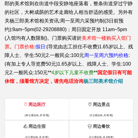
郎的美术馆则在街道中段安静地座落着，整条街道穿过宁静
的社区，大树成荫的艺术走廊给人相当舒适的感受。另外有
关杨三郎美术馆相关资讯:周一至周六采预约制(3日前预
约):9am~5pm(02-29208880)；周日固定开放 11am~5pm
(入馆均有人数限制)。门票购买请於
美术馆一楼购买入馆门
票
。
门票价格
:
假日
:(导览由志工担任不收费)1.65岁以上、残
障人士、学生:50元2.一般民众:100元
周一至周六预约价格
:
(有加上专人导览费50元)1.65岁以上、残障人士、学生:100
元2.一般民众:150元**
4岁以下儿童不收费
**
国定假日有可能
休馆，须看馆方决定，请先电话洽询
杨三郎美术馆介绍
周边医疗
周边景点
(30 公里以内, 共 52 笔)
(2 公里以内, 共 82 笔)
周边住宿
周边餐饮
(2 公里以内, 共 37 笔)
(2 公里以内, 共 278 笔)