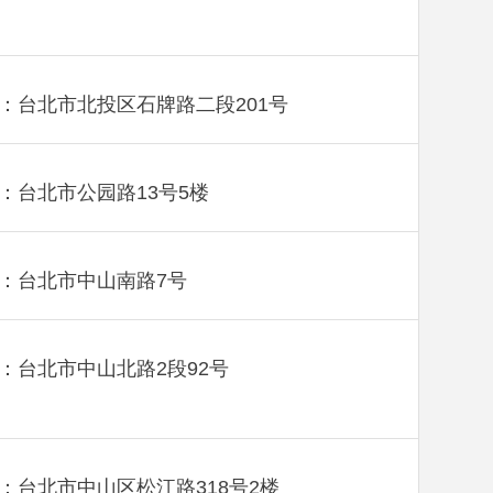
：台北市北投区石牌路二段201号
：台北市公园路13号5楼
：台北市中山南路7号
：台北市中山北路2段92号
：台北市中山区松江路318号2楼