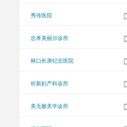
秀传医院
忠孝美丽尔诊所
林口长庚纪念医院
祈新妇产科诊所
美无极美学诊所