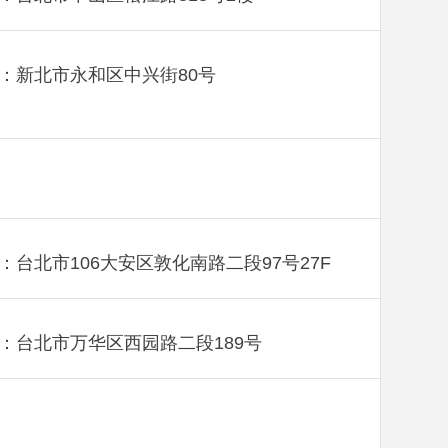
：新北市永和区中兴街80号
：台北市106大安区敦化南路二段97号27F
：台北市万华区西园路二段189号