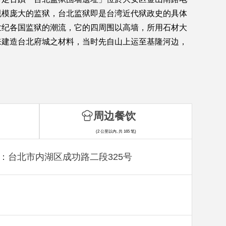
规模庞大的监狱，台北监狱即是台湾近代狱政史的具体
世纪各国监狱的潮流，它的四周围以高墙，所用石材大
来建造台北府城之材料，当时先自山上运至基隆河边，
周边餐饮
(2 公里以内, 共 165 笔)
：台北市内湖区成功路二段325号