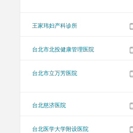
王家玮妇产科诊所
台北市北投健康管理医院
台北市立万芳医院
台北慈济医院
台北医学大学附设医院