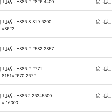
电话：+886-2-2826-4400
地址
电话：+886-3-319-6200
地址
#3623
电话：+886-2-2532-3357
电话：+886-2-2771-
地址
8151#2670-2672
电话：+886 2 26345500
地址
# 16000