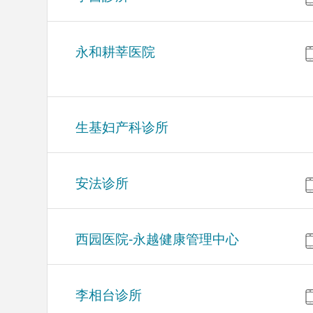
永和耕莘医院
生基妇产科诊所
安法诊所
西园医院-永越健康管理中心
李相台诊所