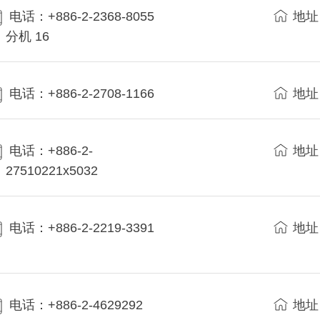
电话：+886-2-2368-8055
地址
分机 16
电话：+886-2-2708-1166
地址
电话：+886-2-
地址
27510221x5032
电话：+886-2-2219-3391
地址
电话：+886-2-4629292
地址