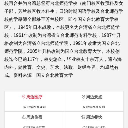
校再合并为台湾总督府台北师范学校（南门校区收预科及女
子部，芳兰校区收本科生；日治时期国语学校及台北师范学
校的学籍簿全部移至芳兰校区，即今国立台北教育大学校
区）。1945年日本战败，本校更名为台湾省立台北师范学
校，1961年改制为台湾省立台北师范专科学校，1987年升
格改制为台湾省立台北师范学院，1991年改隶为国立台北
师范学院，2005年升格改制为国立台北教育大学。本校创
校迄今已逾117年，校史悠久，毕业校友十余万人，遍布海
内外，於教育、文史、艺术、法政、财经各界，均卓然有
成。资料来源：国立台北教育大学
周边医疗
周边景点
(30 公里以内, 共 51 笔)
(2 公里以内, 共 49 笔)
周边住宿
周边餐饮
(2 公里以内, 共 77 笔)
(2 公里以内, 共 116 笔)