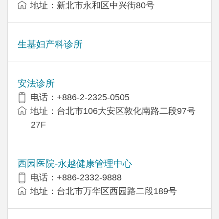
地址：新北市永和区中兴街80号
生基妇产科诊所
安法诊所
电话：+886-2-2325-0505
地址：台北市106大安区敦化南路二段97号
27F
西园医院-永越健康管理中心
电话：+886-2332-9888
地址：台北市万华区西园路二段189号