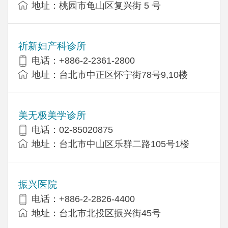
地址：桃园市龟山区复兴街 5 号
祈新妇产科诊所
电话：+886-2-2361-2800
地址：台北市中正区怀宁街78号9,10楼
美无极美学诊所
电话：02-85020875
地址：台北市中山区乐群二路105号1楼
振兴医院
电话：+886-2-2826-4400
地址：台北市北投区振兴街45号