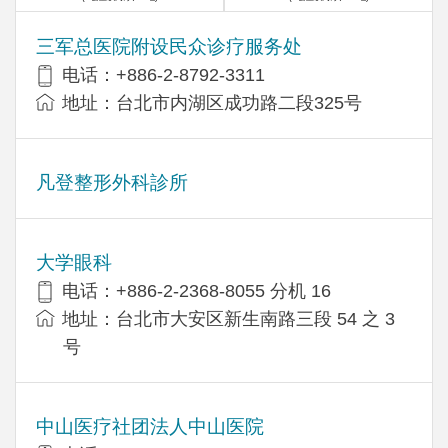
三军总医院附设民众诊疗服务处
电话：+886-2-8792-3311
地址：台北市内湖区成功路二段325号
凡登整形外科診所
大学眼科
电话：+886-2-2368-8055 分机 16
地址：台北市大安区新生南路三段 54 之 3
号
中山医疗社团法人中山医院