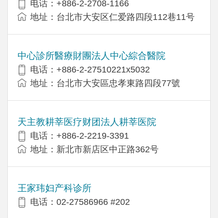
电话：+886-2-2708-1166
地址：台北市大安区仁爱路四段112巷11号
中心診所醫療財團法人中心綜合醫院
电话：+886-2-27510221x5032
地址：台北市大安區忠孝東路四段77號
天主教耕莘医疗财团法人耕莘医院
电话：+886-2-2219-3391
地址：新北市新店区中正路362号
王家玮妇产科诊所
电话：02-27586966 #202