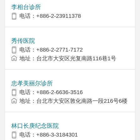
李相台诊所
电话：+886-2-23911378
秀传医院
电话：+886-2-2771-7172
地址：台北市大安区光复南路116巷1号
忠孝美丽尔诊所
电话：+886-2-6636-3516
地址：台北市大安区敦化南路一段216号6楼
林口长庚纪念医院
电话：+886-3-3184301