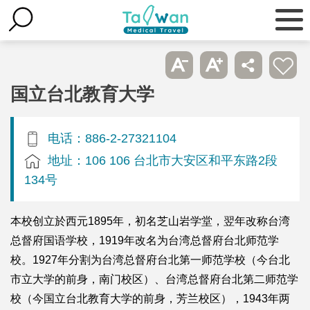
国立台北教育大学
电话：886-2-27321104
地址：106 106 台北市大安区和平东路2段
134号
本校创立於西元1895年，初名芝山岩学堂，翌年改称台湾
总督府国语学校，1919年改名为台湾总督府台北师范学
校。1927年分割为台湾总督府台北第一师范学校（今台北
市立大学的前身，南门校区）、台湾总督府台北第二师范学
校（今国立台北教育大学的前身，芳兰校区），1943年两