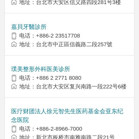
地址：台北市大安区信义路四段281号3楼
嘉貝牙醫診所
电话：+886-2 23517708
地址：台北市中正區信義路二段257號
璞美整形外科医美诊所
电话：+886 2 2771 8080
地址：台北市大安区复兴南路一段222号6楼
医疗财团法人徐元智先生医药基金会亚东纪
念医院
电话：+886-2-8966-7000
地址：新北市板桥市南雅南路二段21号