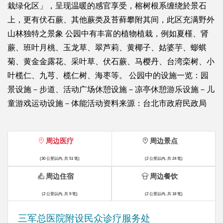
栽绿化区」，呈现温暖的感官享受，榕树根系缠绕於景石
上，更有伏石蕨、其他蕨类及苔藓攀附其间，此区充满野外
山林独特之景象 公园中有丰富的植物植栽，例如夏槿、肾
蕨、班叶月桃、玉龙草、翠芦莉、黄椰子、姑婆芋、蟛蜞
菊、黄金金露花、采叶草、伏石蕨、马樱丹、台湾栾树、小
叶榄仁、九芎、榄仁树、海枣等。 公园中的设施一览：园
景设施－步道、活动广场休憩设施－凉亭休憩游乐设施－儿
童游戏运动设施－体能活动资料来源：台北市政府民政局
周边医疗
周边景点
(30 公里以内, 共 51 笔)
(2 公里以内, 共 24 笔)
周边住宿
周边餐饮
(2 公里以内, 共 9 笔)
(2 公里以内, 共 18 笔)
三军总医院附设民众诊疗服务处