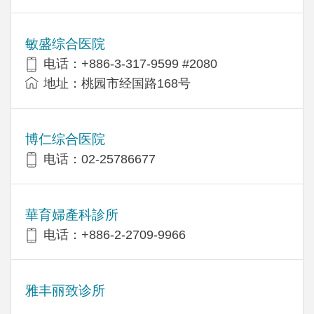
敏盛综合医院
电话：+886-3-317-9599 #2080
地址：桃园市经国路168号
博仁综合医院
电话：02-25786677
華育婦產科診所
电话：+886-2-2709-9966
雅丰丽致诊所