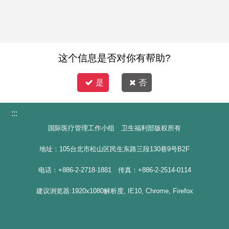
这个信息是否对你有帮助?
是
否
:::
国际医疗管理工作小组 卫生福利部版权所有
地址：105台北市松山区民生东路三段130巷9号B2F
电话：+886-2-2718-1881 传真：+886-2-2514-0114
建议浏览器:1920x1080解析度, IE10, Chrome, Firefox