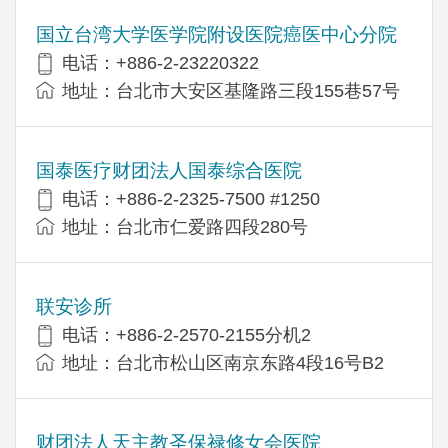
国立台湾大学医学院附设医院癌医中心分院
电话：+886-2-23220322
地址：台北市大安区基隆路三段155巷57号
国泰医疗财团法人国泰综合医院
电话：+886-2-2325-7500 #1250
地址：台北市仁爱路四段280号
联安诊所
电话：+886-2-2570-2155分机2
地址：台北市松山区南京东路4段16号B​​2
财团法人天主教圣保禄修女会医院