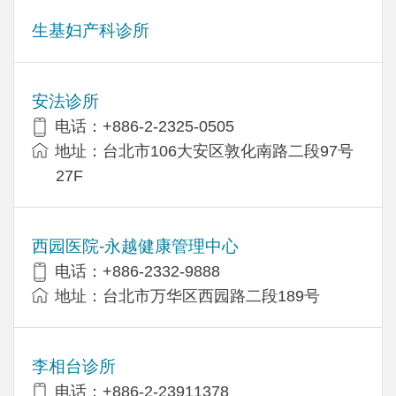
生基妇产科诊所
安法诊所
电话：+886-2-2325-0505
地址：台北市106大安区敦化南路二段97号
27F
西园医院-永越健康管理中心
电话：+886-2332-9888
地址：台北市万华区西园路二段189号
李相台诊所
电话：+886-2-23911378