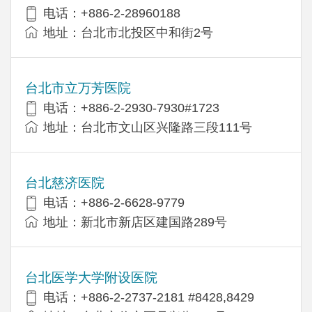
电话：+886-2-28960188
地址：台北市北投区中和街2号
台北市立万芳医院
电话：+886-2-2930-7930#1723
地址：台北市文山区兴隆路三段111号
台北慈济医院
电话：+886-2-6628-9779
地址：新北市新店区建国路289号
台北医学大学附设医院
电话：+886-2-2737-2181 #8428,8429